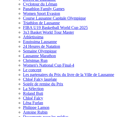
Cyclotour du Léman
Panathlon Family Games
Women Sport Evasion
Course Lausanne Capitale Olympique
Triathlon de Lausanne
FIBA U19 Basketball World Cup 2025
3x3 Basket World Tour Master
Athletissima
Equissima Lausanne
24 Heures de Natation
Semaine Olympique
Lausanne Marathon
Christmas Run
Women's National Cup Final-4
Le concept
Les partenaires du Prix du livre de la Ville de Lausanne
Chloé Falcy lauréate
Soirée de remise du Prix
La Sélection
Roland Buti
Chloé Falcy
Léna Furlan
Philippe Lamon
Antoine Rubin
Documents pour les médias