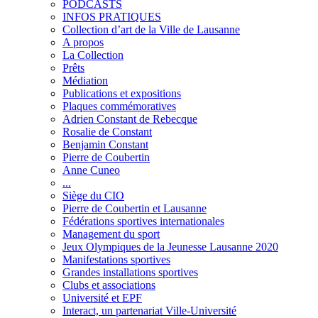
PODCASTS
INFOS PRATIQUES
Collection d’art de la Ville de Lausanne
A propos
La Collection
Prêts
Médiation
Publications et expositions
Plaques commémoratives
Adrien Constant de Rebecque
Rosalie de Constant
Benjamin Constant
Pierre de Coubertin
Anne Cuneo
...
Siège du CIO
Pierre de Coubertin et Lausanne
Fédérations sportives internationales
Management du sport
Jeux Olympiques de la Jeunesse Lausanne 2020
Manifestations sportives
Grandes installations sportives
Clubs et associations
Université et EPF
Interact, un partenariat Ville-Université