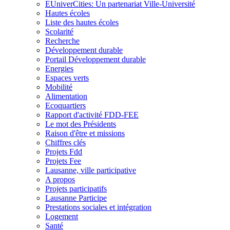
EUniverCities: Un partenariat Ville-Université
Hautes écoles
Liste des hautes écoles
Scolarité
Recherche
Développement durable
Portail Développement durable
Energies
Espaces verts
Mobilité
Alimentation
Ecoquartiers
Rapport d'activité FDD-FEE
Le mot des Présidents
Raison d'être et missions
Chiffres clés
Projets Fdd
Projets Fee
Lausanne, ville participative
A propos
Projets participatifs
Lausanne Participe
Prestations sociales et intégration
Logement
Santé