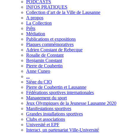
PODCASTS
INFOS PRATIQUES
Collection d’art de la Ville de Lausanne
A propos
La Collection
Prêts
Médiation
Publications et expositions
Plaques commémoratives
Adrien Constant de Rebecque
Rosalie de Constant
Benjamin Constant
Pierre de Coubertin
Anne Cuneo
...
Siège du CIO
Pierre de Coubertin et Lausanne
Fédérations sportives internationales
Management du sport
Jeux Olympiques de la Jeunesse Lausanne 2020
Manifestations sportives
Grandes installations sportives
Clubs et associations
Université et EPF
Interact, un partenariat Ville-Université