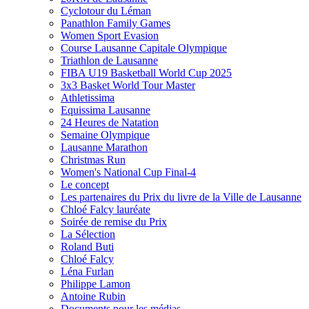
Cyclotour du Léman
Panathlon Family Games
Women Sport Evasion
Course Lausanne Capitale Olympique
Triathlon de Lausanne
FIBA U19 Basketball World Cup 2025
3x3 Basket World Tour Master
Athletissima
Equissima Lausanne
24 Heures de Natation
Semaine Olympique
Lausanne Marathon
Christmas Run
Women's National Cup Final-4
Le concept
Les partenaires du Prix du livre de la Ville de Lausanne
Chloé Falcy lauréate
Soirée de remise du Prix
La Sélection
Roland Buti
Chloé Falcy
Léna Furlan
Philippe Lamon
Antoine Rubin
Documents pour les médias