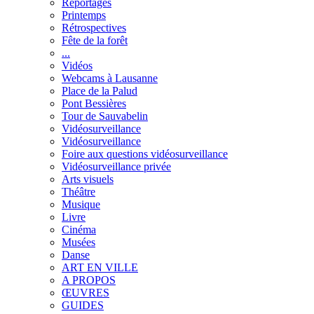
Reportages
Printemps
Rétrospectives
Fête de la forêt
...
Vidéos
Webcams à Lausanne
Place de la Palud
Pont Bessières
Tour de Sauvabelin
Vidéosurveillance
Vidéosurveillance
Foire aux questions vidéosurveillance
Vidéosurveillance privée
Arts visuels
Théâtre
Musique
Livre
Cinéma
Musées
Danse
ART EN VILLE
A PROPOS
ŒUVRES
GUIDES