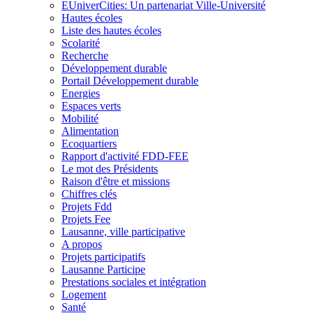
EUniverCities: Un partenariat Ville-Université
Hautes écoles
Liste des hautes écoles
Scolarité
Recherche
Développement durable
Portail Développement durable
Energies
Espaces verts
Mobilité
Alimentation
Ecoquartiers
Rapport d'activité FDD-FEE
Le mot des Présidents
Raison d'être et missions
Chiffres clés
Projets Fdd
Projets Fee
Lausanne, ville participative
A propos
Projets participatifs
Lausanne Participe
Prestations sociales et intégration
Logement
Santé