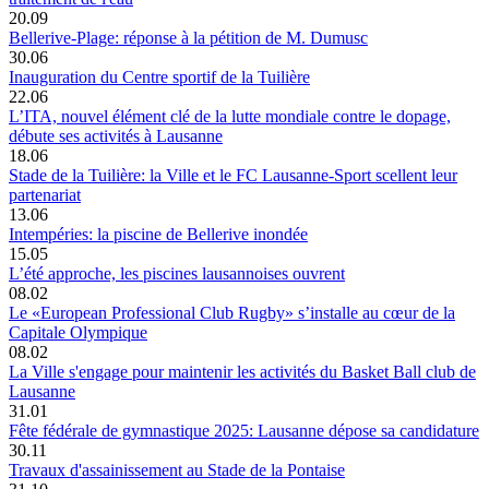
20.09
Bellerive-Plage: réponse à la pétition de M. Dumusc
30.06
Inauguration du Centre sportif de la Tuilière
22.06
L’ITA, nouvel élément clé de la lutte mondiale contre le dopage,
débute ses activités à Lausanne
18.06
Stade de la Tuilière: la Ville et le FC Lausanne-Sport scellent leur
partenariat
13.06
Intempéries: la piscine de Bellerive inondée
15.05
L’été approche, les piscines lausannoises ouvrent
08.02
Le «European Professional Club Rugby» s’installe au cœur de la
Capitale Olympique
08.02
La Ville s'engage pour maintenir les activités du Basket Ball club de
Lausanne
31.01
Fête fédérale de gymnastique 2025: Lausanne dépose sa candidature
30.11
Travaux d'assainissement au Stade de la Pontaise