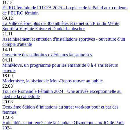
11.12
EURO féminin de l’UEFA 2025 - La place de la Palud aux couleurs
de l’EURO féminin
09.12
La Ville célèbre plus de 300 athlètes et remet son Prix du Mérite
Sportif à Virginie Faivre et Daniel Laubscher
21.11
Assainissement et entretien d'installations sportives - ouverture d'un
compte d'attente
14.11
Ouverture des patinoires extérieures lausannoises
04.11
MiniMove, un programme pour les enfants de 0 à 4 ans et leurs
parents
18.09
Modernisée, la piscine de Mon-Repos rouvre au public
22.08
Tour de Romandie Féminin 2024 - Une arrivée exceptionnelle au
pied de la cathédrale
20.08
Deuxième édition d’initiations au street workout pour et par des
femmes
12.08
Huit athlètes ont représenté la Capitale Olympique aux JO de Paris
2024