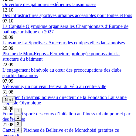
Ouverture des patinoires extérieures lausannoises
12.10
Des infrastructures sportives urbaines accessibles pour toutes et tous
07.10
La Capitale Olympique organisera les Championnats d’Europe de
patinage artistique en 2027
28.09
Lausanne La Sportive - Au cœur des équipes élites lausannoises
25.09
Piscine de Mon-Repos - Fermeture prolongée pour assainir la
structure du bâtiment
22.09
L’engagement bénévole au cœur des préoccupations des clubs
sportifs lausannois
07.09
Vélosanne, un nouveau festival du vélo au centre-ville
31.08
Sébastien Griesmar, nouveau directeur de la Fondation Lausanne
Next
Capitale Olympique
28.08
1
Femmes et sport: des cours d’initiation au fitness urbain pour et par
2
des femmes
3
21.08
Canicule - Piscines de Bellerive et de Montchoisi gratuites ce
4
mercredi