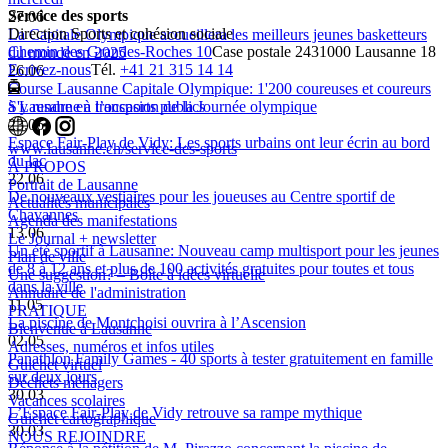
Service des sports
27.06
Direction Sports et cohésion sociale
La Capitale Olympique accueillera les meilleurs jeunes basketteurs
Chemin des Grandes-Roches 10
Case postale 243
1000 Lausanne 18
du monde en 2025
Ecrivez-nous
Tél.
+41 21 315 14 14
26.06
Course Lausanne Capitale Olympique: 1'200 coureuses et coureurs
à Lausanne à l’occasion de la Journée olympique
S'y rendre en transports publics
23.06
Espace Fair-Play de Vidy: Les sports urbains ont leur écrin au bord
www.lausanne.ch
/service-des-sports
du lac
À PROPOS
22.06
Portrait de Lausanne
De nouveaux vestiaires pour les joueuses au Centre sportif de
Actualités municipales
Chavannes
Agenda des manifestations
13.06
Le Journal + newsletter
Un été sportif à Lausanne: Nouveau camp multisport pour les jeunes
Plan de ville
de 8 à 12 ans et plus de 100 activités gratuites pour toutes et tous
Une suggestion? – Boîte à idées virtuelle
dans la ville
Annuaire de l'administration
11.05
PRATIQUE
La piscine de Montchoisi ouvrira à l’Ascension
Bienvenue à Lausanne
02.05
Adresses, numéros et infos utiles
Panathlon Family Games - 40 sports à tester gratuitement en famille
Guichet virtuel
sur deux jours
Déchets ménagers
30.03
Vacances scolaires
L’Espace Fair-Play de Vidy retrouve sa rampe mythique
Guichet cartographique
30.03
NOUS REJOINDRE