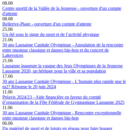
08.08
Centre sportif de la Vallée de la Jeunesse - ouverture d'un compte
d'attente
08.08
Bellerive-Plage - ouverture d'un compte d'attente
25.06
Un été sous le signe du sport et de l’activité physique
21.06
30 ans Lausanne Capitale Olympique - Annulation de la rencontre
entre musique classique et danses hip-hop et du concert de
Lakevoices
21.06
Lausanne inaugure la vasque des Jeux Olympiques de la Jeunesse
Lausanne 2020, un héritage pour la ville et sa population
17.06
30 ans Lausanne Capitale Olympique - L’humain plus rapide que le
m2? Réponse le 20 juin 2024
11.06
Préavis 2024/23 - Aide financière en faveur du comité
d’organisation de la Fête Fédérale de Gymnastique Lausanne 2025
11.06
30 ans Lausanne Capitale Olympique - Rencontre exceptionnelle
entre musique classique et danses hip-hop
06.06
Du matériel de sport et de loisirs en réseau pour faire bouger