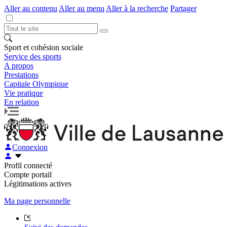
Aller au contenu
Aller au menu
Aller à la recherche
Partager
Sport et cohésion sociale
Service des sports
A propos
Prestations
Capitale Olympique
Vie pratique
En relation
Connexion
Profil connecté
Compte portail
Légitimations actives
Ma page personnelle