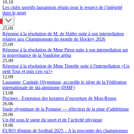
10.10
Les clubs sportifs lausannois réunis pour le respect de l’intégrité
dans le sport
25.09
Réponse à la résolution de M. de Haller suite à son interpellation
relative aux Championnats du monde de Hockey 2026
25.09
Réponse à la résolution de Mme Piron suite à son interpellation sur
la gouvernance de la Vaudoise aréna
25.09
Réponse à la résolution de Mme Timofte suite à l'interpellation «Un
petit Tour et puis s'en va?»
12.09
Lausanne, Capitale Olympique, accueille le siège de la Fédération
internationale de ski-alpinisme (ISMF)
13.08
Piscines - Extension des horaires d’ouverture de Mon-Repos
26.06
Stade olympique de la Pontaise — réfection de la piste d’athlétisme
20.06
Un été sous le signe du sport et de l’activité physique
19.06
EURO féminin de football 2025 – A la rencontre des championnes