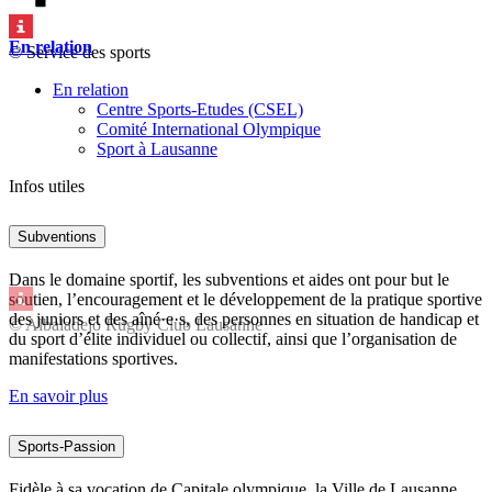
En relation
© Service des sports
En relation
Centre Sports-Etudes (CSEL)
Comité International Olympique
Sport à Lausanne
Infos utiles
Subventions
Dans le domaine sportif, les subventions et aides ont pour but le
soutien, l’encouragement et le développement de la pratique sportive
des juniors et des aîné·e·s, des personnes en situation de handicap et
© Albaladejo Rugby Club Lausanne
du sport d’élite individuel ou collectif, ainsi que l’organisation de
manifestations sportives.
En savoir plus
Sports-Passion
Fidèle à sa vocation de Capitale olympique, la Ville de Lausanne