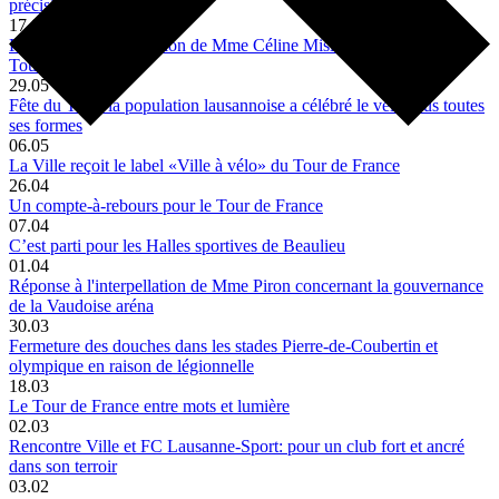
précisions sur Malley»
17.06
Réponse à l'interpellation de Mme Céline Misiego concernant le
Tour de France
29.05
Fête du Tour: la population lausannoise a célébré le vélo sous toutes
ses formes
06.05
La Ville reçoit le label «Ville à vélo» du Tour de France
26.04
Un compte-à-rebours pour le Tour de France
07.04
C’est parti pour les Halles sportives de Beaulieu
01.04
Réponse à l'interpellation de Mme Piron concernant la gouvernance
de la Vaudoise aréna
30.03
Fermeture des douches dans les stades Pierre-de-Coubertin et
olympique en raison de légionnelle
18.03
Le Tour de France entre mots et lumière
02.03
Rencontre Ville et FC Lausanne-Sport: pour un club fort et ancré
dans son terroir
03.02