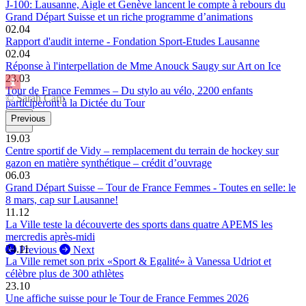
J-100: Lausanne, Aigle et Genève lancent le compte à rebours du
Grand Départ Suisse et un riche programme d’animations
02.04
Rapport d'audit interne - Fondation Sport-Etudes Lausanne
02.04
Réponse à l'interpellation de Mme Anouck Saugy sur Art on Ice
23.03
Tour de France Femmes – Du stylo au vélo, 2200 enfants
© Sarah Carp
participeront à la Dictée du Tour
Previous
19.03
Centre sportif de Vidy – remplacement du terrain de hockey sur
gazon en matière synthétique – crédit d’ouvrage
06.03
Grand Départ Suisse – Tour de France Femmes - Toutes en selle: le
8 mars, cap sur Lausanne!
11.12
La Ville teste la découverte des sports dans quatre APEMS les
mercredis après-midi
24.11
Previous
Next
La Ville remet son prix «Sport & Egalité» à Vanessa Udriot et
célèbre plus de 300 athlètes
23.10
Une affiche suisse pour le Tour de France Femmes 2026