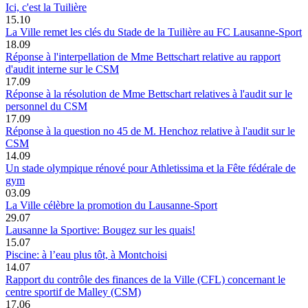
Ici, c'est la Tuilière
15.10
La Ville remet les clés du Stade de la Tuilière au FC Lausanne-Sport
18.09
Réponse à l'interpellation de Mme Bettschart relative au rapport
d'audit interne sur le CSM
17.09
Réponse à la résolution de Mme Bettschart relatives à l'audit sur le
personnel du CSM
17.09
Réponse à la question no 45 de M. Henchoz relative à l'audit sur le
CSM
14.09
Un stade olympique rénové pour Athletissima et la Fête fédérale de
gym
03.09
La Ville célèbre la promotion du Lausanne-Sport
29.07
Lausanne la Sportive: Bougez sur les quais!
15.07
Piscine: à l’eau plus tôt, à Montchoisi
14.07
Rapport du contrôle des finances de la Ville (CFL) concernant le
centre sportif de Malley (CSM)
17.06