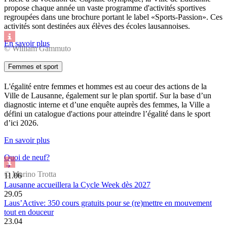
propose chaque année un vaste programme d'activités sportives
regroupées dans une brochure portant le label «Sports-Passion». Ces
activités sont destinées aux élèves des écoles lausannoises.
En savoir plus
© William Gammuto
Femmes et sport
L'égalité entre femmes et hommes est au coeur des actions de la
Ville de Lausanne, également sur le plan sportif. Sur la base d’un
diagnostic interne et d’une enquête auprès des femmes, la Ville a
défini un catalogue d'actions pour atteindre l’égalité dans le sport
d’ici 2026.
En savoir plus
Quoi de neuf?
© Marino Trotta
11.06
Lausanne accueillera la Cycle Week dès 2027
29.05
Laus’Active: 350 cours gratuits pour se (re)mettre en mouvement
tout en douceur
23.04