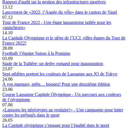
Rapport d'audit sur la gestion des infrastructures sportives
13.12
Lancement de «2022, l’Année du vélo» dans le canton de Vaud
07.12
Tour de France 2022 - Une étape lausannoise taillée pour les
«puncheurs»
14.10
La Capitale Olympique et le siège de l’UCI, villes étapes du Tour de
France 2022!
28.09
Football: l’équipe Suisse à la Pontaise
03.09
Stade de la Tuilière: un derby romand pour inauguration
23.07
Sept athlètes portent les couleurs de Lausanne aux JO de Tokyo
24.06
À vos marques, prêts… bougez! Pour une deuxième édition
23.06
Course Lausanne Capitale Olympique - Un parcours aux couleurs
de l’olympisme
07.06
«Laissons les stéréotypes au vestiaire!» - Une campagne pour lutter
contre les préjugés dans le sport
26.05
La Capitale olympique s’engage pour l’égalité dans le sport