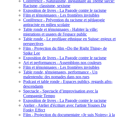
Conférence - Naturalisme, inégalitaire au 18ème siècle:
Racisme, classisme, sexisme
Exposition de livres - La Pagode contre le racisme
Film et témoignages - Les frontières invisibles
Conférence - Prévention du racisme et pédagogie
antiraciste en milieu scolaire
Table ronde et témoignages - Habiter la ville:
migrations et usages de l'espace public
Table ronde - Le profilage ethnique en Suisse: enjeux et
perspectives
Film - Projection du film «Do the Right Thing» de
Spike Lee
Exposition de livres - La Pagode contre le racisme
Art et performances - Assemblons nos couleurs
Film et témoignages - Les frontières invisibles
Table ronde, témoignages, performance - Un
malentendu: des nomades dans nos rues
Podcast et table ronde - Espaces publics, regards afro-
descendants
Spectacle - Spectacle d’improvisation avec la
Compagnie Tempo
Exposition de livres - La Pagode contre le racisme
Atelier - Atelier d'écriture avec l'artiste Younes Da
Fonky Effect
Film - Projection du documentaire «Je suis Noires» à la