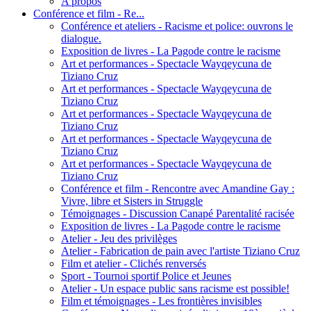
A propos
Conférence et film - Re...
Conférence et ateliers - Racisme et police: ouvrons le
dialogue.
Exposition de livres - La Pagode contre le racisme
Art et performances - Spectacle Wayqeycuna de
Tiziano Cruz
Art et performances - Spectacle Wayqeycuna de
Tiziano Cruz
Art et performances - Spectacle Wayqeycuna de
Tiziano Cruz
Art et performances - Spectacle Wayqeycuna de
Tiziano Cruz
Art et performances - Spectacle Wayqeycuna de
Tiziano Cruz
Conférence et film - Rencontre avec Amandine Gay :
Vivre, libre et Sisters in Struggle
Témoignages - Discussion Canapé Parentalité racisée
Exposition de livres - La Pagode contre le racisme
Atelier - Jeu des privilèges
Atelier - Fabrication de pain avec l'artiste Tiziano Cruz
Film et atelier - Clichés renversés
Sport - Tournoi sportif Police et Jeunes
Atelier - Un espace public sans racisme est possible!
Film et témoignages - Les frontières invisibles