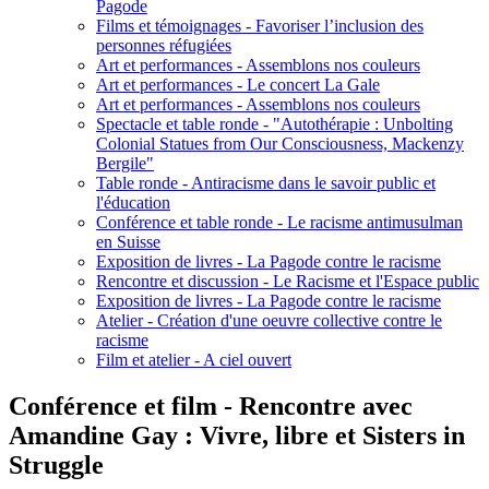
Pagode
Films et témoignages - Favoriser l’inclusion des
personnes réfugiées
Art et performances - Assemblons nos couleurs
Art et performances - Le concert La Gale
Art et performances - Assemblons nos couleurs
Spectacle et table ronde - "Autothérapie : Unbolting
Colonial Statues from Our Consciousness, Mackenzy
Bergile"
Table ronde - Antiracisme dans le savoir public et
l'éducation
Conférence et table ronde - Le racisme antimusulman
en Suisse
Exposition de livres - La Pagode contre le racisme
Rencontre et discussion - Le Racisme et l'Espace public
Exposition de livres - La Pagode contre le racisme
Atelier - Création d'une oeuvre collective contre le
racisme
Film et atelier - A ciel ouvert
Conférence et film - Rencontre avec
Amandine Gay : Vivre, libre et Sisters in
Struggle