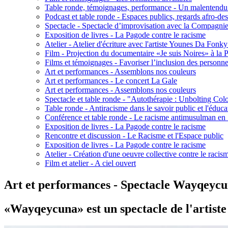
Table ronde, témoignages, performance - Un malentendu
Podcast et table ronde - Espaces publics, regards afro-de
Spectacle - Spectacle d’improvisation avec la Compagn
Exposition de livres - La Pagode contre le racisme
Atelier - Atelier d'écriture avec l'artiste Younes Da Fonky
Film - Projection du documentaire «Je suis Noires» à la
Films et témoignages - Favoriser l’inclusion des personne
Art et performances - Assemblons nos couleurs
Art et performances - Le concert La Gale
Art et performances - Assemblons nos couleurs
Spectacle et table ronde - "Autothérapie : Unbolting Co
Table ronde - Antiracisme dans le savoir public et l'éduca
Conférence et table ronde - Le racisme antimusulman en 
Exposition de livres - La Pagode contre le racisme
Rencontre et discussion - Le Racisme et l'Espace public
Exposition de livres - La Pagode contre le racisme
Atelier - Création d'une oeuvre collective contre le racis
Film et atelier - A ciel ouvert
Art et performances - Spectacle Wayqeycu
«Wayqeycuna» est un spectacle de l'artiste