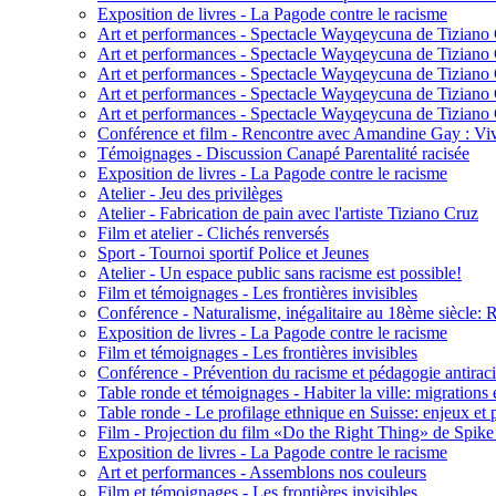
Exposition de livres - La Pagode contre le racisme
Art et performances - Spectacle Wayqeycuna de Tiziano
Art et performances - Spectacle Wayqeycuna de Tiziano
Art et performances - Spectacle Wayqeycuna de Tiziano
Art et performances - Spectacle Wayqeycuna de Tiziano
Art et performances - Spectacle Wayqeycuna de Tiziano
Conférence et film - Rencontre avec Amandine Gay : Vivre
Témoignages - Discussion Canapé Parentalité racisée
Exposition de livres - La Pagode contre le racisme
Atelier - Jeu des privilèges
Atelier - Fabrication de pain avec l'artiste Tiziano Cruz
Film et atelier - Clichés renversés
Sport - Tournoi sportif Police et Jeunes
Atelier - Un espace public sans racisme est possible!
Film et témoignages - Les frontières invisibles
Conférence - Naturalisme, inégalitaire au 18ème siècle: 
Exposition de livres - La Pagode contre le racisme
Film et témoignages - Les frontières invisibles
Conférence - Prévention du racisme et pédagogie antiracis
Table ronde et témoignages - Habiter la ville: migrations 
Table ronde - Le profilage ethnique en Suisse: enjeux et 
Film - Projection du film «Do the Right Thing» de Spike
Exposition de livres - La Pagode contre le racisme
Art et performances - Assemblons nos couleurs
Film et témoignages - Les frontières invisibles