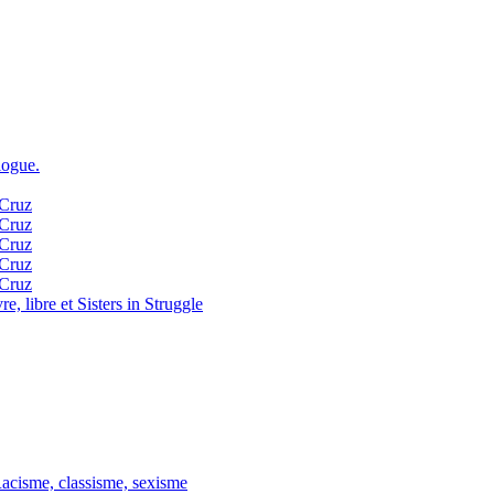
logue.
 Cruz
 Cruz
 Cruz
 Cruz
 Cruz
, libre et Sisters in Struggle
Racisme, classisme, sexisme