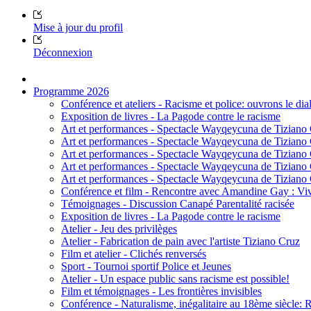
Mise à jour du profil
Déconnexion
Programme 2026
Conférence et ateliers - Racisme et police: ouvrons le dia
Exposition de livres - La Pagode contre le racisme
Art et performances - Spectacle Wayqeycuna de Tiziano
Art et performances - Spectacle Wayqeycuna de Tiziano
Art et performances - Spectacle Wayqeycuna de Tiziano
Art et performances - Spectacle Wayqeycuna de Tiziano
Art et performances - Spectacle Wayqeycuna de Tiziano
Conférence et film - Rencontre avec Amandine Gay : Vivre
Témoignages - Discussion Canapé Parentalité racisée
Exposition de livres - La Pagode contre le racisme
Atelier - Jeu des privilèges
Atelier - Fabrication de pain avec l'artiste Tiziano Cruz
Film et atelier - Clichés renversés
Sport - Tournoi sportif Police et Jeunes
Atelier - Un espace public sans racisme est possible!
Film et témoignages - Les frontières invisibles
Conférence - Naturalisme, inégalitaire au 18ème siècle: 