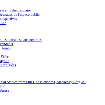
te en milieu scolaire
et usages de l'espace public
perspectives
 Lee
: des nomades dans nos rues
scendants
ie Tempo
 Effect
 Pagode
s réfugiées
lonial Statues from Our Consciousness, Mackenzy Bergile"
tion
Suisse