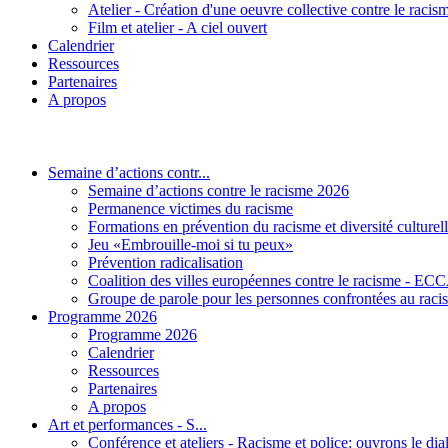
Atelier - Création d'une oeuvre collective contre le racis
Film et atelier - A ciel ouvert
Calendrier
Ressources
Partenaires
A propos
Semaine d’actions contr...
Semaine d’actions contre le racisme 2026
Permanence victimes du racisme
Formations en prévention du racisme et diversité culturel
Jeu «Embrouille-moi si tu peux»
Prévention radicalisation
Coalition des villes européennes contre le racisme - E
Groupe de parole pour les personnes confrontées au raci
Programme 2026
Programme 2026
Calendrier
Ressources
Partenaires
A propos
Art et performances - S...
Conférence et ateliers - Racisme et police: ouvrons le dia