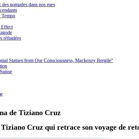
: des nomades dans nos rues
scendants
ie Tempo
 Effect
 Pagode
s réfugiées
lonial Statues from Our Consciousness, Mackenzy Bergile"
tion
Suisse
me
na de Tiziano Cruz
 Tiziano Cruz qui retrace son voyage de reto