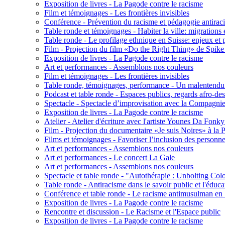
Exposition de livres - La Pagode contre le racisme
Film et témoignages - Les frontières invisibles
Conférence - Prévention du racisme et pédagogie antiracis
Table ronde et témoignages - Habiter la ville: migrations 
Table ronde - Le profilage ethnique en Suisse: enjeux et 
Film - Projection du film «Do the Right Thing» de Spike
Exposition de livres - La Pagode contre le racisme
Art et performances - Assemblons nos couleurs
Film et témoignages - Les frontières invisibles
Table ronde, témoignages, performance - Un malentendu
Podcast et table ronde - Espaces publics, regards afro-de
Spectacle - Spectacle d’improvisation avec la Compagn
Exposition de livres - La Pagode contre le racisme
Atelier - Atelier d'écriture avec l'artiste Younes Da Fonky
Film - Projection du documentaire «Je suis Noires» à la
Films et témoignages - Favoriser l’inclusion des personne
Art et performances - Assemblons nos couleurs
Art et performances - Le concert La Gale
Art et performances - Assemblons nos couleurs
Spectacle et table ronde - "Autothérapie : Unbolting Co
Table ronde - Antiracisme dans le savoir public et l'éduca
Conférence et table ronde - Le racisme antimusulman en 
Exposition de livres - La Pagode contre le racisme
Rencontre et discussion - Le Racisme et l'Espace public
Exposition de livres - La Pagode contre le racisme