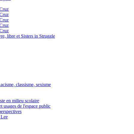
 Cruz
 Cruz
 Cruz
 Cruz
 Cruz
, libre et Sisters in Struggle
Racisme, classisme, sexisme
te en milieu scolaire
et usages de l'espace public
perspectives
 Lee