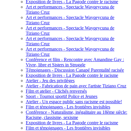
Exposition de livres - La Pagode contre le racisme
Art et performances - Spectacle Wayqeycuna de
Tiziano Cruz
Art et performances - Spectacle Wayqeycuna de
Tiziano Cruz
Art et performances - Spectacle Wayqeycuna de
Tiziano Cruz
Art et performances - Spectacle Wayqeycuna de
Tiziano Cruz
Art et performances - Spectacle Wayqeycuna de
Tiziano Cruz
Conférence et film - Rencontre avec Amandine Gay :
Vivre, libre et Sisters in Struggle
Témoignages - Discussion Canapé Parentalité racisée
Exposition de livres - La Pagode contre le racisme
Atelier - Jeu des privilèges
Atelier - Fabrication de pain avec l'artiste Tiziano Cruz
Film et atelier - Clichés renversés
Sport - Tournoi sportif Police et Jeunes
Atelier - Un espace public sans racisme est possible!
Film et témoignages - Les frontières invisibles
Conférence - Naturalisme, inégalitaire au 18ème siècle:
Racisme, classisme, sexisme
Exposition de livres - La Pagode contre le racisme
Film et témoignages - Les frontières invisibles