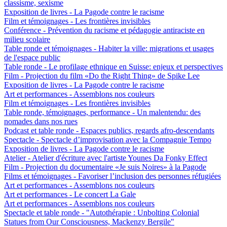
classisme, sexisme
Exposition de livres - La Pagode contre le racisme
Film et témoignages - Les frontières invisibles
Conférence - Prévention du racisme et pédagogie antiraciste en
milieu scolaire
Table ronde et témoignages - Habiter la ville: migrations et usages
de l'espace public
Table ronde - Le profilage ethnique en Suisse: enjeux et perspectives
Film - Projection du film «Do the Right Thing» de Spike Lee
Exposition de livres - La Pagode contre le racisme
Art et performances - Assemblons nos couleurs
Film et témoignages - Les frontières invisibles
Table ronde, témoignages, performance - Un malentendu: des
nomades dans nos rues
Podcast et table ronde - Espaces publics, regards afro-descendants
Spectacle - Spectacle d’improvisation avec la Compagnie Tempo
Exposition de livres - La Pagode contre le racisme
Atelier - Atelier d'écriture avec l'artiste Younes Da Fonky Effect
Film - Projection du documentaire «Je suis Noires» à la Pagode
Films et témoignages - Favoriser l’inclusion des personnes réfugiées
Art et performances - Assemblons nos couleurs
Art et performances - Le concert La Gale
Art et performances - Assemblons nos couleurs
Spectacle et table ronde - "Autothérapie : Unbolting Colonial
Statues from Our Consciousness, Mackenzy Bergile"