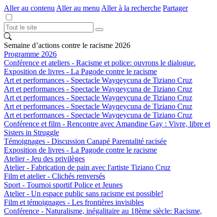
Aller au contenu
Aller au menu
Aller à la recherche
Partager
Semaine d’actions contre le racisme 2026
Programme 2026
Conférence et ateliers - Racisme et police: ouvrons le dialogue.
Exposition de livres - La Pagode contre le racisme
Art et performances - Spectacle Wayqeycuna de Tiziano Cruz
Art et performances - Spectacle Wayqeycuna de Tiziano Cruz
Art et performances - Spectacle Wayqeycuna de Tiziano Cruz
Art et performances - Spectacle Wayqeycuna de Tiziano Cruz
Art et performances - Spectacle Wayqeycuna de Tiziano Cruz
Conférence et film - Rencontre avec Amandine Gay : Vivre, libre et
Sisters in Struggle
Témoignages - Discussion Canapé Parentalité racisée
Exposition de livres - La Pagode contre le racisme
Atelier - Jeu des privilèges
Atelier - Fabrication de pain avec l'artiste Tiziano Cruz
Film et atelier - Clichés renversés
Sport - Tournoi sportif Police et Jeunes
Atelier - Un espace public sans racisme est possible!
Film et témoignages - Les frontières invisibles
Conférence - Naturalisme, inégalitaire au 18ème siècle: Racisme,