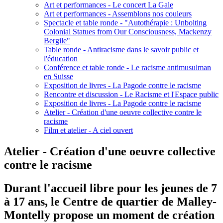
Art et performances - Le concert La Gale
Art et performances - Assemblons nos couleurs
Spectacle et table ronde - "Autothérapie : Unbolting
Colonial Statues from Our Consciousness, Mackenzy
Bergile"
Table ronde - Antiracisme dans le savoir public et
l'éducation
Conférence et table ronde - Le racisme antimusulman
en Suisse
Exposition de livres - La Pagode contre le racisme
Rencontre et discussion - Le Racisme et l'Espace public
Exposition de livres - La Pagode contre le racisme
Atelier - Création d'une oeuvre collective contre le
racisme
Film et atelier - A ciel ouvert
Atelier - Création d'une oeuvre collective
contre le racisme
Durant l'accueil libre pour les jeunes de 7
à 17 ans, le Centre de quartier de Malley-
Montelly propose un moment de création