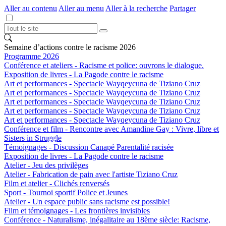
Aller au contenu
Aller au menu
Aller à la recherche
Partager
Semaine d’actions contre le racisme 2026
Programme 2026
Conférence et ateliers - Racisme et police: ouvrons le dialogue.
Exposition de livres - La Pagode contre le racisme
Art et performances - Spectacle Wayqeycuna de Tiziano Cruz
Art et performances - Spectacle Wayqeycuna de Tiziano Cruz
Art et performances - Spectacle Wayqeycuna de Tiziano Cruz
Art et performances - Spectacle Wayqeycuna de Tiziano Cruz
Art et performances - Spectacle Wayqeycuna de Tiziano Cruz
Conférence et film - Rencontre avec Amandine Gay : Vivre, libre et
Sisters in Struggle
Témoignages - Discussion Canapé Parentalité racisée
Exposition de livres - La Pagode contre le racisme
Atelier - Jeu des privilèges
Atelier - Fabrication de pain avec l'artiste Tiziano Cruz
Film et atelier - Clichés renversés
Sport - Tournoi sportif Police et Jeunes
Atelier - Un espace public sans racisme est possible!
Film et témoignages - Les frontières invisibles
Conférence - Naturalisme, inégalitaire au 18ème siècle: Racisme,