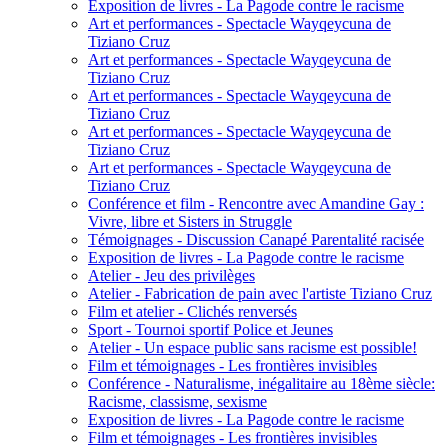
Exposition de livres - La Pagode contre le racisme
Art et performances - Spectacle Wayqeycuna de
Tiziano Cruz
Art et performances - Spectacle Wayqeycuna de
Tiziano Cruz
Art et performances - Spectacle Wayqeycuna de
Tiziano Cruz
Art et performances - Spectacle Wayqeycuna de
Tiziano Cruz
Art et performances - Spectacle Wayqeycuna de
Tiziano Cruz
Conférence et film - Rencontre avec Amandine Gay :
Vivre, libre et Sisters in Struggle
Témoignages - Discussion Canapé Parentalité racisée
Exposition de livres - La Pagode contre le racisme
Atelier - Jeu des privilèges
Atelier - Fabrication de pain avec l'artiste Tiziano Cruz
Film et atelier - Clichés renversés
Sport - Tournoi sportif Police et Jeunes
Atelier - Un espace public sans racisme est possible!
Film et témoignages - Les frontières invisibles
Conférence - Naturalisme, inégalitaire au 18ème siècle:
Racisme, classisme, sexisme
Exposition de livres - La Pagode contre le racisme
Film et témoignages - Les frontières invisibles