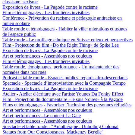
classisme, sexisme
Exposition de livres - La Pagode contre le racisme
Film et témoignages - Les frontières invisibles
Conférence - Prévention du racisme et pédagogie antiraciste en
milieu scolaire
Table ronde et témoignages - Habiter la ville: migrations et usages
de l'espace public
Table ronde - Le profilage ethnique en Suisse: enjeux et perspectives
Film - Projection du film «Do the Right Thing» de Spike Lee
Exposition de livres - La Pagode contre le racisme
Art et performances - Assemblons nos couleurs
Film et témoignages - Les frontières invisibles
Table ronde, témoignages, performance - Un malentendu: des
nomades dans nos rues
Podcast et table ronde - Espaces publics, regards afro-descendants
Spectacle - Spectacle d’improvisation avec la Compagnie Tempo
Exposition de livres - La Pagode contre le racisme
Atelier - Atelier d'écriture avec l'artiste Younes Da Fonky Effect
Film - Projection du documentaire «Je suis Noires» à la Pagode
Films et témoignages - Favoriser l’inclusion des personnes réfugiées
Art et performances - Assemblons nos couleurs
Art et performances - Le concert La Gale
Art et performances - Assemblons nos couleurs
Spectacle et table ronde - "Autothérapie : Unbolting Colonial
Statues from Our Consciousness, Mackenzy Bergile"