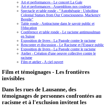
Art et performances - Le concert La Gale
Art et performances - Assemblons nos couleurs
Spectacle et table ronde - "Autothérapie : Unbolting
Colonial Statues from Our Consciousness, Mackenzy
Bergile"
Table ronde - Antiracisme dans le savoir public et
l'éducation
Conférence et table ronde - Le racisme antimusulman
en Suisse
Exposition de livres - La Pagode contre le racisme
Rencontre et discussion - Le Racisme et l'Espace public
Exposition de livres - La Pagode contre le racisme
Atelier - Création d'une oeuvre collective contre le
racisme
Film et atelier - A ciel ouvert
Film et témoignages - Les frontières
invisibles
Dans les rues de Lausanne, des
témoignages de personnes confrontées au
racisme et à l'exclusion invitent les