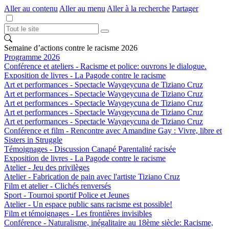
Aller au contenu
Aller au menu
Aller à la recherche
Partager
Semaine d’actions contre le racisme 2026
Programme 2026
Conférence et ateliers - Racisme et police: ouvrons le dialogue.
Exposition de livres - La Pagode contre le racisme
Art et performances - Spectacle Wayqeycuna de Tiziano Cruz
Art et performances - Spectacle Wayqeycuna de Tiziano Cruz
Art et performances - Spectacle Wayqeycuna de Tiziano Cruz
Art et performances - Spectacle Wayqeycuna de Tiziano Cruz
Art et performances - Spectacle Wayqeycuna de Tiziano Cruz
Conférence et film - Rencontre avec Amandine Gay : Vivre, libre et
Sisters in Struggle
Témoignages - Discussion Canapé Parentalité racisée
Exposition de livres - La Pagode contre le racisme
Atelier - Jeu des privilèges
Atelier - Fabrication de pain avec l'artiste Tiziano Cruz
Film et atelier - Clichés renversés
Sport - Tournoi sportif Police et Jeunes
Atelier - Un espace public sans racisme est possible!
Film et témoignages - Les frontières invisibles
Conférence - Naturalisme, inégalitaire au 18ème siècle: Racisme,