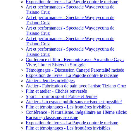
Exposition de livres - La Pagode contre le racisme
Art et performances - Spectacle Wayqeycuna de
Tiziano Cruz
Art et performances - Spectacle Wayqeycuna de
Tiziano Cruz
Art et performances - Spectacle Wayqeycuna de
Tiziano Cruz
Art et performances - Spectacle Wayqeycuna de
Tiziano Cruz
Art et performances - Spectacle Wayqeycuna de
Tiziano Cruz
Conférence et film - Rencontre avec Amandine Gay :
Vivre, libre et Sisters in Struggle
Témoignages - Discussion Canapé Parentalité racisée
Exposition de livres - La Pagode contre le racisme
Atelier - Jeu des privilèges
Atelier - Fabrication de pain avec l'artiste Tiziano Cruz
Film et atelier - Clichés renversés
Sport - Tournoi sportif Police et Jeunes
Atelier - Un espace public sans racisme est possible!
Film et témoignages - Les frontières invisibles
Conférence - Naturalisme, inégalitaire au 18ème siècle:
Racisme, classisme, sexisme
Exposition de livres - La Pagode contre le racisme
Film et témoignages - Les frontières invisibles