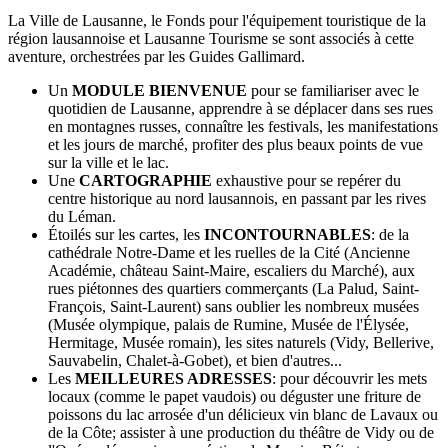
La Ville de Lausanne, le Fonds pour l'équipement touristique de la
région lausannoise et Lausanne Tourisme se sont associés à cette
aventure, orchestrées par les Guides Gallimard.
Un
MODULE BIENVENUE
pour se familiariser avec le
quotidien de Lausanne, apprendre à se déplacer dans ses rues
en montagnes russes, connaître les festivals, les manifestations
et les jours de marché, profiter des plus beaux points de vue
sur la ville et le lac.
Une
CARTOGRAPHIE
exhaustive pour se repérer du
centre historique au nord lausannois, en passant par les rives
du Léman.
Étoilés sur les cartes, les
INCONTOURNABLES
: de la
cathédrale Notre-Dame et les ruelles de la Cité (Ancienne
Académie, château Saint-Maire, escaliers du Marché), aux
rues piétonnes des quartiers commerçants (La Palud, Saint-
François, Saint-Laurent) sans oublier les nombreux musées
(Musée olympique, palais de Rumine, Musée de l'Élysée,
Hermitage, Musée romain), les sites naturels (Vidy, Bellerive,
Sauvabelin, Chalet-à-Gobet), et bien d'autres...
Les
MEILLEURES ADRESSES
: pour découvrir les mets
locaux (comme le papet vaudois) ou déguster une friture de
poissons du lac arrosée d'un délicieux vin blanc de Lavaux ou
de la Côte; assister à une production du théâtre de Vidy ou de