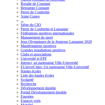
Rosalie de Constant
Benjamin Constant
Pierre de Coubertin
Anne Cuneo
...
Siège du CIO
Pierre de Coubertin et Lausanne
Fédérations sportives internationales
Management du sport
Jeux Olympiques de la Jeunesse Lausanne 2020
Manifestations sportives
Grandes installations sportives
Clubs et associations
Université et EPF
Interact, un partenariat Ville-Université
EUniverCities: Un partenariat Ville-Université
Hautes écoles
Liste des hautes écoles
Scolarité
Recherche
Développement durable
Portail Développement durable
Energies
Espaces verts
Mobilité