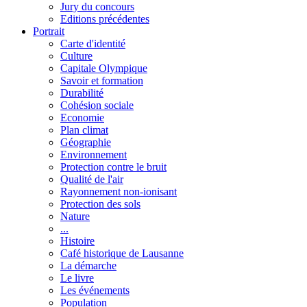
Jury du concours
Editions précédentes
Portrait
Carte d'identité
Culture
Capitale Olympique
Savoir et formation
Durabilité
Cohésion sociale
Economie
Plan climat
Géographie
Environnement
Protection contre le bruit
Qualité de l'air
Rayonnement non-ionisant
Protection des sols
Nature
...
Histoire
Café historique de Lausanne
La démarche
Le livre
Les événements
Population