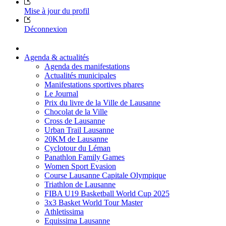
Mise à jour du profil
Déconnexion
Agenda & actualités
Agenda des manifestations
Actualités municipales
Manifestations sportives phares
Le Journal
Prix du livre de la Ville de Lausanne
Chocolat de la Ville
Cross de Lausanne
Urban Trail Lausanne
20KM de Lausanne
Cyclotour du Léman
Panathlon Family Games
Women Sport Evasion
Course Lausanne Capitale Olympique
Triathlon de Lausanne
FIBA U19 Basketball World Cup 2025
3x3 Basket World Tour Master
Athletissima
Equissima Lausanne