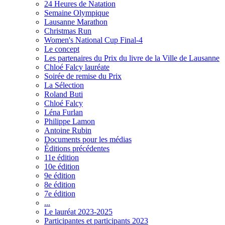
24 Heures de Natation
Semaine Olympique
Lausanne Marathon
Christmas Run
Women's National Cup Final-4
Le concept
Les partenaires du Prix du livre de la Ville de Lausanne
Chloé Falcy lauréate
Soirée de remise du Prix
La Sélection
Roland Buti
Chloé Falcy
Léna Furlan
Philippe Lamon
Antoine Rubin
Documents pour les médias
Éditions précédentes
11e édition
10e édition
9e édition
8e édition
7e édition
...
Le lauréat 2023-2025
Participantes et participants 2023