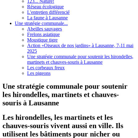
123... Nature!
Réseau écologique
L'entretien différencié
La faune à Lausanne
Une stratégie communale...
Abeilles sauvages
Frelons asiatique
Moustique tigre
Action «Oiseaux de nos jardins» à Lausanne, 7-11 mai
2025
Une stratégie communale pour soutenir les hirondelles,
martinets et chauves-souris à Lausanne
Les corbeaux freux
Les pigeons
Une stratégie communale pour soutenir
les hirondelles, martinets et chauves-
souris à Lausanne
Les hirondelles, les martinets et les
chauves-souris vivent aussi en ville. Ils
utilisent les bâtiments pour nicher ou