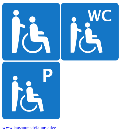
www.lausanne.ch
/faune-ailee