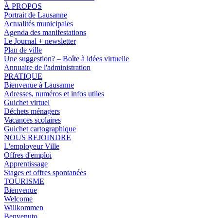
À PROPOS
Portrait de Lausanne
Actualités municipales
Agenda des manifestations
Le Journal + newsletter
Plan de ville
Une suggestion? – Boîte à idées virtuelle
Annuaire de l'administration
PRATIQUE
Bienvenue à Lausanne
Adresses, numéros et infos utiles
Guichet virtuel
Déchets ménagers
Vacances scolaires
Guichet cartographique
NOUS REJOINDRE
L'employeur Ville
Offres d'emploi
Apprentissage
Stages et offres spontanées
TOURISME
Bienvenue
Welcome
Willkommen
Benvenuto