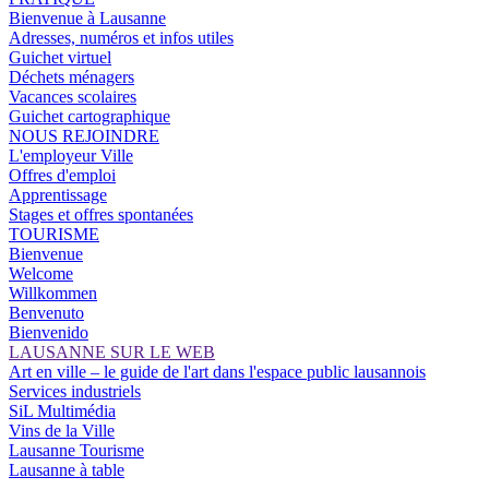
Bienvenue à Lausanne
Adresses, numéros et infos utiles
Guichet virtuel
Déchets ménagers
Vacances scolaires
Guichet cartographique
NOUS REJOINDRE
L'employeur Ville
Offres d'emploi
Apprentissage
Stages et offres spontanées
TOURISME
Bienvenue
Welcome
Willkommen
Benvenuto
Bienvenido
LAUSANNE SUR LE WEB
Art en ville – le guide de l'art dans l'espace public lausannois
Services industriels
SiL Multimédia
Vins de la Ville
Lausanne Tourisme
Lausanne à table