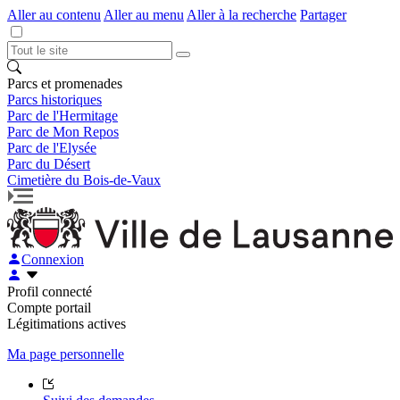
Aller au contenu
Aller au menu
Aller à la recherche
Partager
Parcs et promenades
Parcs historiques
Parc de l'Hermitage
Parc de Mon Repos
Parc de l'Elysée
Parc du Désert
Cimetière du Bois-de-Vaux
Connexion
Profil connecté
Compte portail
Légitimations actives
Ma page personnelle