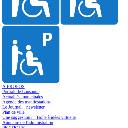
À PROPOS
Portrait de Lausanne
Actualités municipales
Agenda des manifestations
Le Journal + newsletter
Plan de ville
Une suggestion? – Boîte à idées virtuelle
Annuaire de l'administration
PRATIQUE