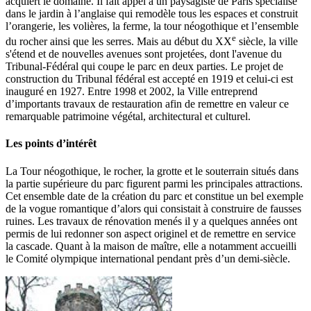
acquiert le domaine. Il fait appel à un paysagiste de Paris spécialisé
dans le jardin à l’anglaise qui remodèle tous les espaces et construit
l’orangerie, les volières, la ferme, la tour néogothique et l’ensemble
e
du rocher ainsi que les serres. Mais au début du XX
siècle, la ville
s'étend et de nouvelles avenues sont projetées, dont l'avenue du
Tribunal-Fédéral qui coupe le parc en deux parties. Le projet de
construction du Tribunal fédéral est accepté en 1919 et celui-ci est
inauguré en 1927. Entre 1998 et 2002, la Ville entreprend
d’importants travaux de restauration afin de remettre en valeur ce
remarquable patrimoine végétal, architectural et culturel.
Les points d’intérêt
La Tour néogothique, le rocher, la grotte et le souterrain situés dans
la partie supérieure du parc figurent parmi les principales attractions.
Cet ensemble date de la création du parc et constitue un bel exemple
de la vogue romantique d’alors qui consistait à construire de fausses
ruines. Les travaux de rénovation menés il y a quelques années ont
permis de lui redonner son aspect originel et de remettre en service
la cascade. Quant à la maison de maître, elle a notamment accueilli
le Comité olympique international pendant près d’un demi-siècle.