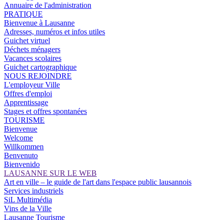
Annuaire de l'administration
PRATIQUE
Bienvenue à Lausanne
Adresses, numéros et infos utiles
Guichet virtuel
Déchets ménagers
Vacances scolaires
Guichet cartographique
NOUS REJOINDRE
L'employeur Ville
Offres d'emploi
Apprentissage
Stages et offres spontanées
TOURISME
Bienvenue
Welcome
Willkommen
Benvenuto
Bienvenido
LAUSANNE SUR LE WEB
Art en ville – le guide de l'art dans l'espace public lausannois
Services industriels
SiL Multimédia
Vins de la Ville
Lausanne Tourisme