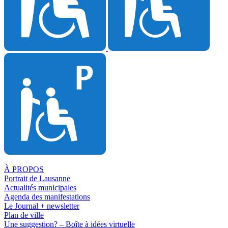
À PROPOS
Portrait de Lausanne
Actualités municipales
Agenda des manifestations
Le Journal + newsletter
Plan de ville
Une suggestion? – Boîte à idées virtuelle