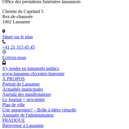
Office des prestations funéraires lausannois
Chemin du Capelard 5
Rez-de-chaussée
1002 Lausanne
Situer sur le plan
+41 21 315 45 45
Ecrivez-nous
S'y rendre en transports publics
www.lausanne.ch
/centre-funeraire
À PROPOS
Portrait de Lausanne
Actualités municipales
Agenda des manifestations
Le Journal + newsletter
Plan de ville
Une suggestion? – Boîte à idées virtuelle
Annuaire de l'administration
PRATIQUE
Bienvenue à Lausanne