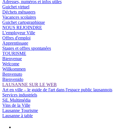
Adresses, numéros et infos utiles
Guichet virtuel
Déchets ménagers
Vacances scolaires
Guichet cartographique
NOUS REJOINDRE
L'employeur Ville
Offres d'emploi
Apprentissage
Stages et offres spontanées
TOURISME
Bienvenue
Welcome
Willkommen
Benvenuto
Bienvenido
LAUSANNE SUR LE WEB
Art en ville – le guide de l'art dans l'espace public lausannois
Services industriels
SiL Multimédia
Vins de la Ville
Lausanne Tourisme
Lausanne à table