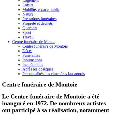
Logement
Loisirs
Mobilité, espace public
Nature
Prestations funéraires
Propreté et déchets
Quartiers
Sport
Travail
Centre funéraire de Mon...
Centre funéraire de Montoie
Décès
Funérailles
Inhumations
Incinérations
Après les obsèques
Personnalités des cimetières lausannois
Centre funéraire de Montoie
Le Centre funéraire de Montoie a été
inauguré en 1972. De nombreux artistes
ont participé à sa réalisation, notamment