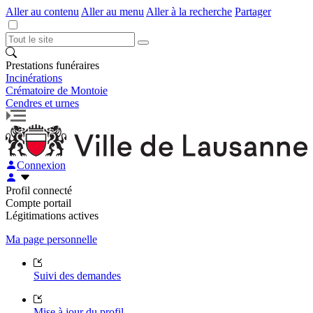
Aller au contenu
Aller au menu
Aller à la recherche
Partager
Prestations funéraires
Incinérations
Crématoire de Montoie
Cendres et urnes
Connexion
Profil connecté
Compte portail
Légitimations actives
Ma page personnelle
Suivi des demandes
Mise à jour du profil