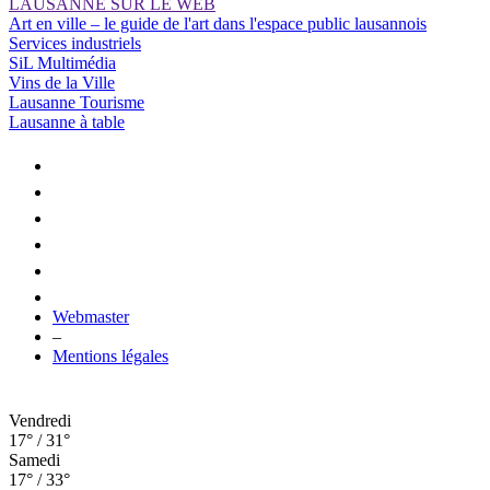
LAUSANNE SUR LE WEB
Art en ville – le guide de l'art dans l'espace public lausannois
Services industriels
SiL Multimédia
Vins de la Ville
Lausanne Tourisme
Lausanne à table
Webmaster
–
Mentions légales
Vendredi
17° / 31°
Samedi
17° / 33°