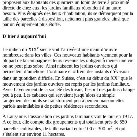
proposent aux habitants des quartiers un lopin de terre à proximité
directe de chez eux, les jardins familiaux répondent à un autre
besoin. Plus éloignés des lieux d’habitation, ils se démarquent par la
taille des parcelles à disposition, nettement plus grandes, ainsi que
par un équipement plus étoffé.
D’hier à aujourd’hui
e
Le milieu du XIX
siècle voit l’arrivée d’une main-d’œuvre
nombreuse dans les villes. Ces nouveaux habitants viennent pour la
plupart de la campagne et leurs revenus les obligent à mener une vie
on ne peut plus sobre. Ainsi naissent les jardins ouvriers qui
permettent d’améliorer l’ordinaire et offrent des instants d’évasion
e
dans un quotidien difficile. En Suisse, c’est au début du XX
que le
mouvement des jardins ouvriers est repris par les jardins familiaux.
Avec l’avènement de la société des loisirs, l’esprit des jardins change
peu à peu. Les cabanes qui servaient jusqu’alors au simple
rangement des outils se transforment peu à peu en maisonnettes
parfois assimilables à de petites résidences secondaires.
A Lausanne, l’association des jardins familiaux voit le jour en 1917.
A ce jour, elle compte dix groupements qui totalisent près de 550
2
parcelles cultivables, de taille variant entre 100 et 300 m
, et qui
s’étalent sur environ 11 hectares.