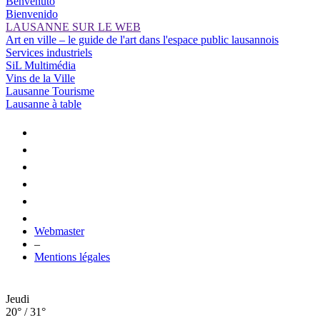
Benvenuto
Bienvenido
LAUSANNE SUR LE WEB
Art en ville – le guide de l'art dans l'espace public lausannois
Services industriels
SiL Multimédia
Vins de la Ville
Lausanne Tourisme
Lausanne à table
Webmaster
–
Mentions légales
Jeudi
20° / 31°