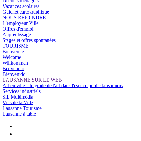
Déchets ménagers
Vacances scolaires
Guichet cartographique
NOUS REJOINDRE
L'employeur Ville
Offres d'emploi
Apprentissage
Stages et offres spontanées
TOURISME
Bienvenue
Welcome
Willkommen
Benvenuto
Bienvenido
LAUSANNE SUR LE WEB
Art en ville – le guide de l'art dans l'espace public lausannois
Services industriels
SiL Multimédia
Vins de la Ville
Lausanne Tourisme
Lausanne à table