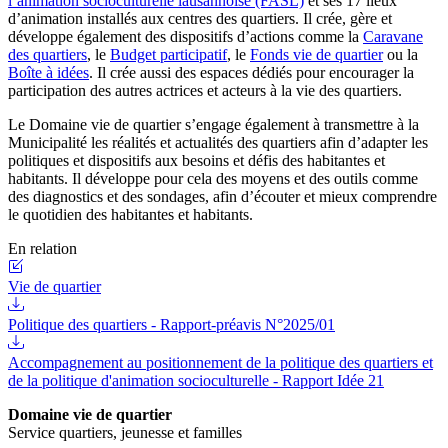
l’animation socioculturelle lausannoise (FASL)
et ses 17 lieux
d’animation installés aux centres des quartiers. Il crée, gère et
développe également des dispositifs d’actions comme la
Caravane
des quartiers
, le
Budget participatif
, le
Fonds vie de quartier
ou la
Boîte à idées
. Il crée aussi des espaces dédiés pour encourager la
participation des autres actrices et acteurs à la vie des quartiers.
Le Domaine vie de quartier s’engage également à transmettre à la
Municipalité les réalités et actualités des quartiers afin d’adapter les
politiques et dispositifs aux besoins et défis des habitantes et
habitants. Il développe pour cela des moyens et des outils comme
des diagnostics et des sondages, afin d’écouter et mieux comprendre
le quotidien des habitantes et habitants.
En relation
Vie de quartier
Politique des quartiers - Rapport-préavis N°2025/01
Accompagnement au positionnement de la politique des quartiers et
de la politique d'animation socioculturelle - Rapport Idée 21
Domaine vie de quartier
Service quartiers, jeunesse et familles