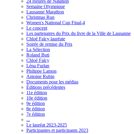
24 Heures de Natation
Semaine Olympique
Lausanne Marathon
Christmas Run
Women's National Cup Final-4
Le concept
Les partenaires du Prix du livre de la Ville de Lausanne
Chloé Falcy lauréate
Soirée de remise du Prix
La Sélection
Roland Buti
Chloé Falcy
Léna Furlan
Philippe Lamon
Antoine Rubin
Documents pour les médias
Éditions précédentes
11e édition
10e édition
9e édition
8e édition
7e édition
...
Le lauréat 2023-2025
Participantes et participants 2023