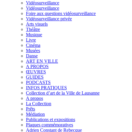
Vidéosurveillance
Vidéosurveillance
Foire aux questions vidéosurveillance
Vidéosurveillance privée
Arts visuels
Théâtre
Musique
Livre
Cinéma
Musées
Danse
ART EN VILLE
A PROPOS
ŒUVRES
GUIDES
PODCASTS
INFOS PRATIQUES
Collection d’art de la Ville de Lausanne
A propos
La Collection
Prêts
Médiation
Publications et expositions
Plaques commémoratives
Adrien Constant de Rebecque