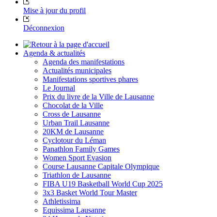
Mise à jour du profil
Déconnexion
Agenda & actualités
Agenda des manifestations
Actualités municipales
Manifestations sportives phares
Le Journal
Prix du livre de la Ville de Lausanne
Chocolat de la Ville
Cross de Lausanne
Urban Trail Lausanne
20KM de Lausanne
Cyclotour du Léman
Panathlon Family Games
Women Sport Evasion
Course Lausanne Capitale Olympique
Triathlon de Lausanne
FIBA U19 Basketball World Cup 2025
3x3 Basket World Tour Master
Athletissima
Equissima Lausanne