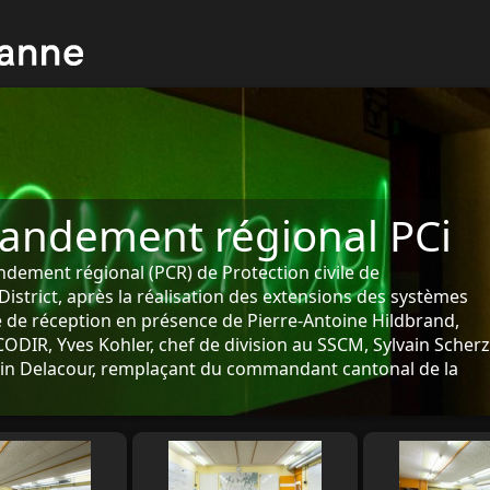
andement régional PCi
dement régional (PCR) de Protection civile de
istrict, après la réalisation des extensions des systèmes
 de réception en présence de Pierre-Antoine Hildbrand,
CODIR, Yves Kohler, chef de division au SSCM, Sylvain Scherz
ain Delacour, remplaçant du commandant cantonal de la