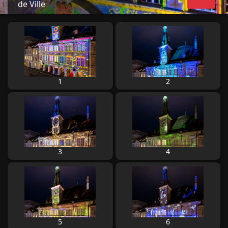
de Ville
1
2
3
4
5
6