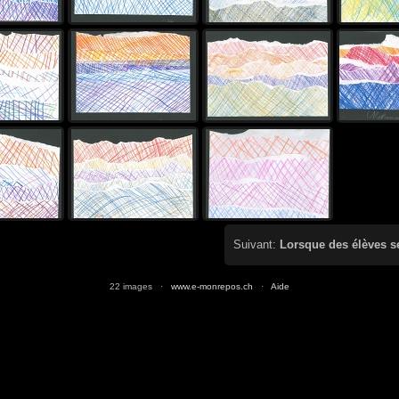
Suivant:
Lorsque des élèves se 
22 images ·
www.e-monrepos.ch
·
Aide