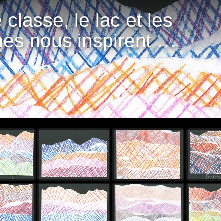
 classe, le lac et les
es nous inspirent …
Démar