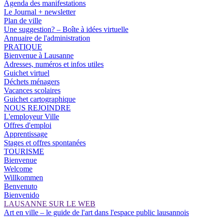
Agenda des manifestations
Le Journal + newsletter
Plan de ville
Une suggestion? – Boîte à idées virtuelle
Annuaire de l'administration
PRATIQUE
Bienvenue à Lausanne
Adresses, numéros et infos utiles
Guichet virtuel
Déchets ménagers
Vacances scolaires
Guichet cartographique
NOUS REJOINDRE
L'employeur Ville
Offres d'emploi
Apprentissage
Stages et offres spontanées
TOURISME
Bienvenue
Welcome
Willkommen
Benvenuto
Bienvenido
LAUSANNE SUR LE WEB
Art en ville – le guide de l'art dans l'espace public lausannois