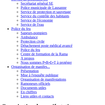
Secrétariat général SE
Police municipale de Lausanne
Service de protection et sauvetage
Service du contrôle des habitants
Service de l'économie
Service de l'eau
Police du feu
Sapeurs-pompiers
Ambulance
Protection civile
Détachement poste médical avancé
Police du feu
Centre de formation de la Rama
A propos
Nous sommes P•R•E•T à protéger
Organisation de manifes...
Présentation
Mise à l'enquête publique
Organisation de manifestations
Ramoneurs officiels
Documents utiles
En chiffres
Liens utiles et contacts