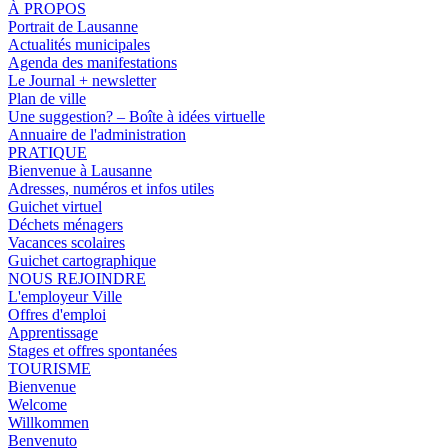
À PROPOS
Portrait de Lausanne
Actualités municipales
Agenda des manifestations
Le Journal + newsletter
Plan de ville
Une suggestion? – Boîte à idées virtuelle
Annuaire de l'administration
PRATIQUE
Bienvenue à Lausanne
Adresses, numéros et infos utiles
Guichet virtuel
Déchets ménagers
Vacances scolaires
Guichet cartographique
NOUS REJOINDRE
L'employeur Ville
Offres d'emploi
Apprentissage
Stages et offres spontanées
TOURISME
Bienvenue
Welcome
Willkommen
Benvenuto