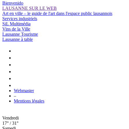
Bienvenido
LAUSANNE SUR LE WEB
Art en ville – le guide de l'art dans l'espace public lausannois
Services industriels
SiL Multimédia
Vins de la Ville
Lausanne Tourisme
Lausanne à table
Webmaster
–
Mentions légales
Vendredi
17° / 31°
Samedi