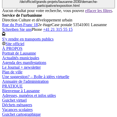
/de/officiel/grands-projets/lausanne-2030/demarche-
participative/exposition.html
Aucun résultat pour votre recherche, vous pouvez
effacer les filtres
.
Service de l'urbanisme
Direction Culture et développement urbain
Rue du Port-Franc 18
2e étage
Case postale 5354
1001 Lausanne
Schreiben Sie uns
Phone
+41 21 315 55 15
S'y rendre en transports publics
Site officiel
À PROPOS
Portrait de Lausanne
Actualités municipales
Agenda des manifestations
Le Journal + newsletter
Plan de ville
Une suggestion? – Boîte à idées virtuelle
Annuaire de l'administration
PRATIQUE
Bienvenue à Lausanne
Adresses, numéros et infos utiles
Guichet virtuel
Déchets ménagers
Vacances scolaires
Guichet cartographique