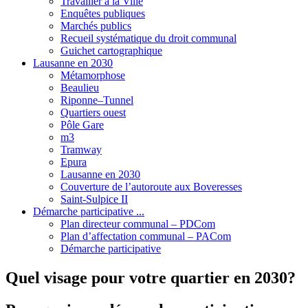
Travailler à la Ville
Enquêtes publiques
Marchés publics
Recueil systématique du droit communal
Guichet cartographique
Lausanne en 2030
Métamorphose
Beaulieu
Riponne–Tunnel
Quartiers ouest
Pôle Gare
m3
Tramway
Epura
Lausanne en 2030
Couverture de l’autoroute aux Boveresses
Saint-Sulpice II
Démarche participative ...
Plan directeur communal – PDCom
Plan d’affectation communal – PACom
Démarche participative
Quel visage pour votre quartier en 2030?