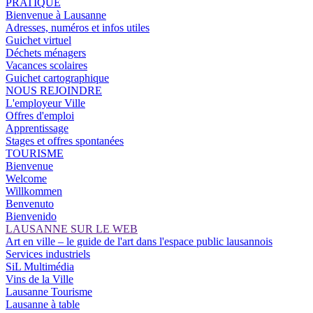
PRATIQUE
Bienvenue à Lausanne
Adresses, numéros et infos utiles
Guichet virtuel
Déchets ménagers
Vacances scolaires
Guichet cartographique
NOUS REJOINDRE
L'employeur Ville
Offres d'emploi
Apprentissage
Stages et offres spontanées
TOURISME
Bienvenue
Welcome
Willkommen
Benvenuto
Bienvenido
LAUSANNE SUR LE WEB
Art en ville – le guide de l'art dans l'espace public lausannois
Services industriels
SiL Multimédia
Vins de la Ville
Lausanne Tourisme
Lausanne à table