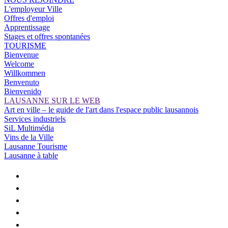
L'employeur Ville
Offres d'emploi
Apprentissage
Stages et offres spontanées
TOURISME
Bienvenue
Welcome
Willkommen
Benvenuto
Bienvenido
LAUSANNE SUR LE WEB
Art en ville – le guide de l'art dans l'espace public lausannois
Services industriels
SiL Multimédia
Vins de la Ville
Lausanne Tourisme
Lausanne à table