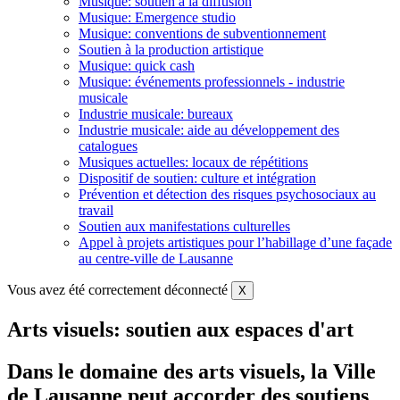
Musique: soutien à la diffusion
Musique: Emergence studio
Musique: conventions de subventionnement
Soutien à la production artistique
Musique: quick cash
Musique: événements professionnels - industrie
musicale
Industrie musicale: bureaux
Industrie musicale: aide au développement des
catalogues
Musiques actuelles: locaux de répétitions
Dispositif de soutien: culture et intégration
Prévention et détection des risques psychosociaux au
travail
Soutien aux manifestations culturelles
Appel à projets artistiques pour l’habillage d’une façade
au centre-ville de Lausanne
Vous avez été correctement déconnecté
X
Arts visuels: soutien aux espaces d'art
Dans le domaine des arts visuels, la Ville
de Lausanne peut accorder des soutiens