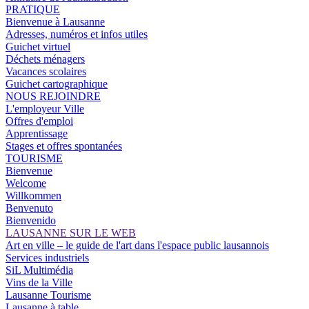
PRATIQUE
Bienvenue à Lausanne
Adresses, numéros et infos utiles
Guichet virtuel
Déchets ménagers
Vacances scolaires
Guichet cartographique
NOUS REJOINDRE
L'employeur Ville
Offres d'emploi
Apprentissage
Stages et offres spontanées
TOURISME
Bienvenue
Welcome
Willkommen
Benvenuto
Bienvenido
LAUSANNE SUR LE WEB
Art en ville – le guide de l'art dans l'espace public lausannois
Services industriels
SiL Multimédia
Vins de la Ville
Lausanne Tourisme
Lausanne à table