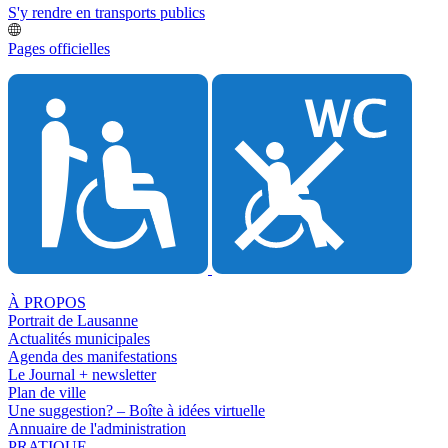
S'y rendre en transports publics
Pages officielles
À PROPOS
Portrait de Lausanne
Actualités municipales
Agenda des manifestations
Le Journal + newsletter
Plan de ville
Une suggestion? – Boîte à idées virtuelle
Annuaire de l'administration
PRATIQUE