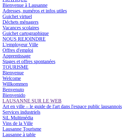
Bienvenue à Lausanne
Adresses, numéros et infos utiles
Guichet virtuel
Déchets ménagers
Vacances scolaires
Guichet cartographique
NOUS REJOINDRE
L'employeur Ville
Offres d'emploi
Apprentissage
Stages et offres spontanées
TOURISME
Bienvenue
Welcome
Willkommen
Benvenuto
Bienvenido
LAUSANNE SUR LE WEB
Art en ville – le guide de l'art dans l'espace public lausannois
Services industriels
SiL Multimédia
Vins de la Ville
Lausanne Tourisme
Lausanne à table