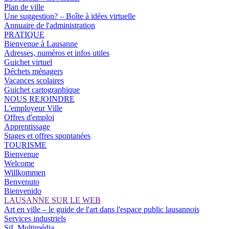
Plan de ville
Une suggestion? – Boîte à idées virtuelle
Annuaire de l'administration
PRATIQUE
Bienvenue à Lausanne
Adresses, numéros et infos utiles
Guichet virtuel
Déchets ménagers
Vacances scolaires
Guichet cartographique
NOUS REJOINDRE
L'employeur Ville
Offres d'emploi
Apprentissage
Stages et offres spontanées
TOURISME
Bienvenue
Welcome
Willkommen
Benvenuto
Bienvenido
LAUSANNE SUR LE WEB
Art en ville – le guide de l'art dans l'espace public lausannois
Services industriels
SiL Multimédia