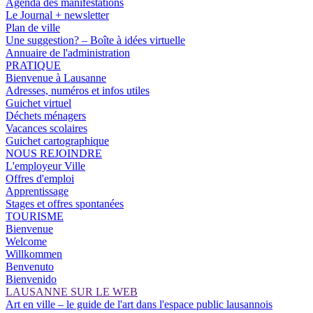
Agenda des manifestations
Le Journal + newsletter
Plan de ville
Une suggestion? – Boîte à idées virtuelle
Annuaire de l'administration
PRATIQUE
Bienvenue à Lausanne
Adresses, numéros et infos utiles
Guichet virtuel
Déchets ménagers
Vacances scolaires
Guichet cartographique
NOUS REJOINDRE
L'employeur Ville
Offres d'emploi
Apprentissage
Stages et offres spontanées
TOURISME
Bienvenue
Welcome
Willkommen
Benvenuto
Bienvenido
LAUSANNE SUR LE WEB
Art en ville – le guide de l'art dans l'espace public lausannois