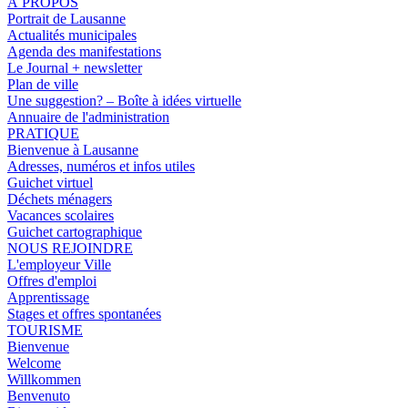
À PROPOS
Portrait de Lausanne
Actualités municipales
Agenda des manifestations
Le Journal + newsletter
Plan de ville
Une suggestion? – Boîte à idées virtuelle
Annuaire de l'administration
PRATIQUE
Bienvenue à Lausanne
Adresses, numéros et infos utiles
Guichet virtuel
Déchets ménagers
Vacances scolaires
Guichet cartographique
NOUS REJOINDRE
L'employeur Ville
Offres d'emploi
Apprentissage
Stages et offres spontanées
TOURISME
Bienvenue
Welcome
Willkommen
Benvenuto