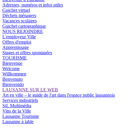
Adresses, numéros et infos utiles
Guichet virtuel
Déchets ménagers
Vacances scolaires
Guichet cartographique
NOUS REJOINDRE
L'employeur Ville
Offres d'emploi
Apprentissage
Stages et offres spontanées
TOURISME
Bienvenue
Welcome
Willkommen
Benvenuto
Bienvenido
LAUSANNE SUR LE WEB
Art en ville – le guide de l'art dans l'espace public lausannois
Services industriels
SiL Multimédia
Vins de la Ville
Lausanne Tourisme
Lausanne à table