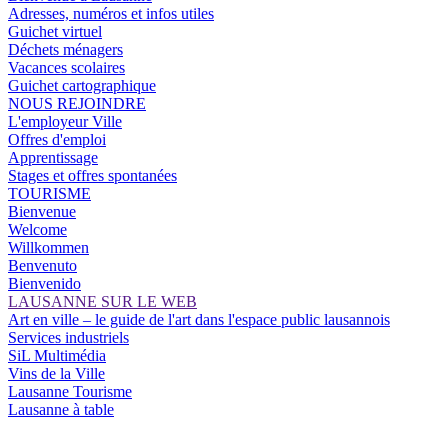
Adresses, numéros et infos utiles
Guichet virtuel
Déchets ménagers
Vacances scolaires
Guichet cartographique
NOUS REJOINDRE
L'employeur Ville
Offres d'emploi
Apprentissage
Stages et offres spontanées
TOURISME
Bienvenue
Welcome
Willkommen
Benvenuto
Bienvenido
LAUSANNE SUR LE WEB
Art en ville – le guide de l'art dans l'espace public lausannois
Services industriels
SiL Multimédia
Vins de la Ville
Lausanne Tourisme
Lausanne à table