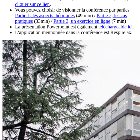
cliquer sur ce lien
.
Vous pouvez choisir de visionner la conférence par parties:
Partie 1, les aspects théoriques
(49 min) /
Partie 2, les cas
pratiques
(33min) /
Partie 3, un exercice en ligne
(7 min)
La présentation Powerpoint est également
téléchargeable ici
.
L'application mentionnée dans la conférence est Respirelax.