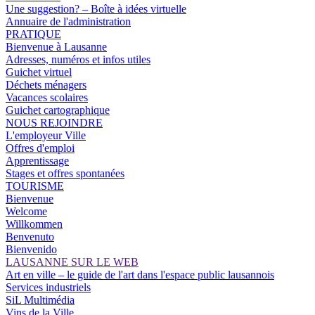
Une suggestion? – Boîte à idées virtuelle
Annuaire de l'administration
PRATIQUE
Bienvenue à Lausanne
Adresses, numéros et infos utiles
Guichet virtuel
Déchets ménagers
Vacances scolaires
Guichet cartographique
NOUS REJOINDRE
L'employeur Ville
Offres d'emploi
Apprentissage
Stages et offres spontanées
TOURISME
Bienvenue
Welcome
Willkommen
Benvenuto
Bienvenido
LAUSANNE SUR LE WEB
Art en ville – le guide de l'art dans l'espace public lausannois
Services industriels
SiL Multimédia
Vins de la Ville