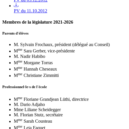
PV du 11.10.2012
Membres de la législature 2021-2026
Parents d'élèves
M. Sylvain Frochaux, président (délégué au Conseil)
me
M
Sara Gerber, vice-présidente
M. Nadir Habibo
me
M
Morgane Torras
me
M
Hannah Cheseaux
me
M
Christiane Zimmitti
Professionnel·le·s de l'école
me
M
Floriane Grandjean Lüthi, directrice
M. Dario Adjaho
Mme Liliane Scheidegger
M. Florian Stutz, secrétaire
me
M
Sarah Cousteau
me
M
Leia Faquet