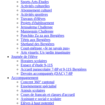
Sports-Arts-Etudes
Activités culturelles
Abonnement culturel
Activités sportives
Travaux d'élèves
Projets d'établissement
Jerusalema Challenge
Mannequin Challenge
Ponchito Za za aux Bergières
Tétris aux Bergières
Shetland des Bergières
Court-métrage «Je ne savais pas»
Arts visuels: Un jardin imaginaire
Journée de l'élève
Horaires scolaires
Espace d’étude 9-11S
Accueil parascolaire 7-8P et 9-11S Bergières
Devoirs accompagnés (DAC) 7-8P
Accompagnement
Concept 360° cantonal
Enseignement spécialisé
Appuis scolaires
Cours de français et classes d'accueil
Assistant·e social·e scolaire
Elèves à haut potentiel