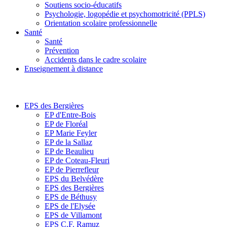
Soutiens socio-éducatifs
Psychologie, logopédie et psychomotricité (PPLS)
Orientation scolaire professionnelle
Santé
Santé
Prévention
Accidents dans le cadre scolaire
Enseignement à distance
EPS des Bergières
EP d'Entre-Bois
EP de Floréal
EP Marie Feyler
EP de la Sallaz
EP de Beaulieu
EP de Coteau-Fleuri
EP de Pierrefleur
EPS du Belvédère
EPS des Bergières
EPS de Béthusy
EPS de l'Elysée
EPS de Villamont
EPS C.F. Ramuz