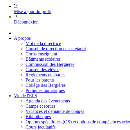
Mise à jour du profil
Déconnexion
A propos
Mot de la directrice
Conseil de direction et secrétariat
Corps enseignant
Bâtiments scolaires
Commission des Bergières
Conseil des élèves
Règlements et chartes
Pour les parents
Collège des Bergières
Pratiques numériques
Vie de l'EPS
Agenda des événements
Camps et sorties
Vacances et demande de congés
Bibliothèques
Options spécifiques (OS) et options de compétences ori
Cours facultatifs