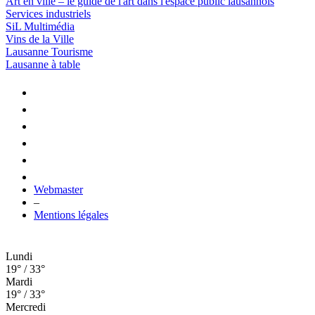
Art en ville – le guide de l'art dans l'espace public lausannois
Services industriels
SiL Multimédia
Vins de la Ville
Lausanne Tourisme
Lausanne à table
Webmaster
–
Mentions légales
Lundi
19° / 33°
Mardi
19° / 33°
Mercredi