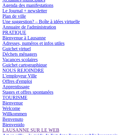
Agenda des manifestations
Le Journal + newsletter
Plan de ville
Une suggestion? – Boîte à idées virtuelle
Annuaire de l'administration
PRATIQUE
Bienvenue à Lausanne
Adresses, numéros et infos utiles
Guichet virtuel
Déchets ménagers
Vacances scolaires
Guichet cartographique
NOUS REJOINDRE
L'employeur Ville
Offres d'emploi
Apprentissage
Stages et offres spontanées
TOURISME
Bienvenue
Welcome
Willkommen
Benvenuto
Bienvenido
LAUSANNE SUR LE WEB