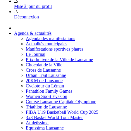
Mise à jour du profil
Déconnexion
Agenda & actualités
Agenda des manifestations
Actualités municipales
Manifestations sportives phares
Le Journal
Prix du livre de la Ville de Lausanne
Chocolat de la Ville
Cross de Lausanne
Urban Trail Lausanne
20KM de Lausanne
Cyclotour du Léman
Panathlon Family Games
Women Sport Evasion
Course Lausanne Capitale Olympique
Triathlon de Lausanne
FIBA U19 Basketball World Cup 2025
3x3 Basket World Tour Master
Athletissima
Equissima Lausanne