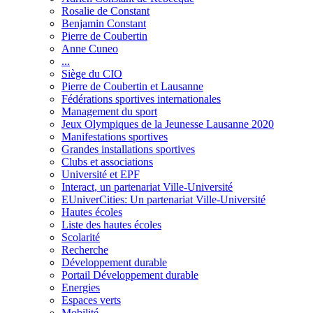
Rosalie de Constant
Benjamin Constant
Pierre de Coubertin
Anne Cuneo
...
Siège du CIO
Pierre de Coubertin et Lausanne
Fédérations sportives internationales
Management du sport
Jeux Olympiques de la Jeunesse Lausanne 2020
Manifestations sportives
Grandes installations sportives
Clubs et associations
Université et EPF
Interact, un partenariat Ville-Université
EUniverCities: Un partenariat Ville-Université
Hautes écoles
Liste des hautes écoles
Scolarité
Recherche
Développement durable
Portail Développement durable
Energies
Espaces verts
Mobilité