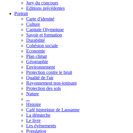
Jury du concours
Editions précédentes
Portrait
Carte d'identité
Culture
Capitale Olympique
Savoir et formation
Durabilité
Cohésion sociale
Economie
Plan climat
Géographie
Environnement
Protection contre le bruit
Qualité de l'air
Rayonnement non-ionisant
Protection des sols
Nature
...
Histoire
Café historique de Lausanne
La démarche
Le livre
Les événements
Population