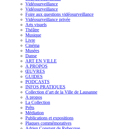
Vidéosurveillance
Vidéosurveillance
Foire aux questions vidéosurveillance
Vidéosurveillance privée
Arts visuels
Théâtre
Musique
Livre
Cinéma
Musées
Danse
ART EN VILLE
A PROPOS
ŒUVRES
GUIDES
PODCASTS
INFOS PRATIQUES
Collection d’art de la Ville de Lausanne
A propos
La Collection
Prêts
Médiation
Publications et expositions
Plaques commémoratives
Adrien Constant de Rebecque