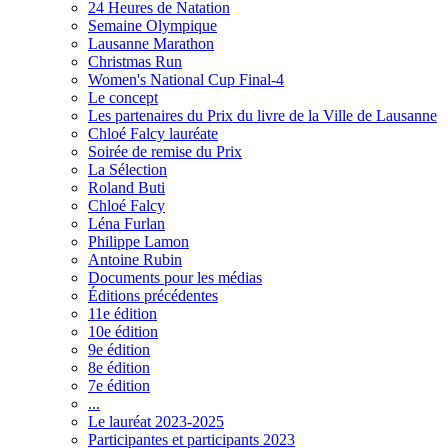
24 Heures de Natation
Semaine Olympique
Lausanne Marathon
Christmas Run
Women's National Cup Final-4
Le concept
Les partenaires du Prix du livre de la Ville de Lausanne
Chloé Falcy lauréate
Soirée de remise du Prix
La Sélection
Roland Buti
Chloé Falcy
Léna Furlan
Philippe Lamon
Antoine Rubin
Documents pour les médias
Éditions précédentes
11e édition
10e édition
9e édition
8e édition
7e édition
...
Le lauréat 2023-2025
Participantes et participants 2023