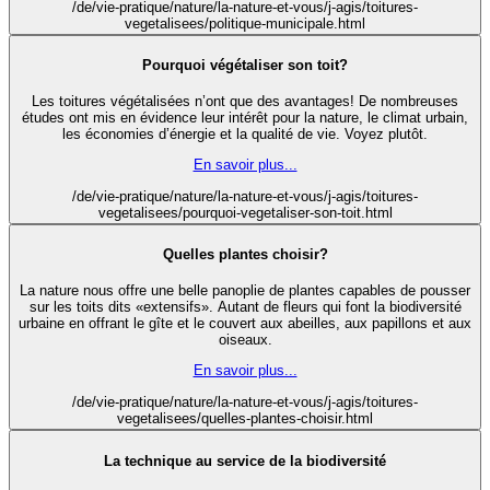
/de/vie-pratique/nature/la-nature-et-vous/j-agis/toitures-
vegetalisees/politique-municipale.html
Pourquoi végétaliser son toit?
Les toitures végétalisées n’ont que des avantages! De nombreuses
études ont mis en évidence leur intérêt pour la nature, le climat urbain,
les économies d’énergie et la qualité de vie. Voyez plutôt.
En savoir plus...
/de/vie-pratique/nature/la-nature-et-vous/j-agis/toitures-
vegetalisees/pourquoi-vegetaliser-son-toit.html
Quelles plantes choisir?
La nature nous offre une belle panoplie de plantes capables de pousser
sur les toits dits «extensifs». Autant de fleurs qui font la biodiversité
urbaine en offrant le gîte et le couvert aux abeilles, aux papillons et aux
oiseaux.
En savoir plus...
/de/vie-pratique/nature/la-nature-et-vous/j-agis/toitures-
vegetalisees/quelles-plantes-choisir.html
La technique au service de la biodiversité