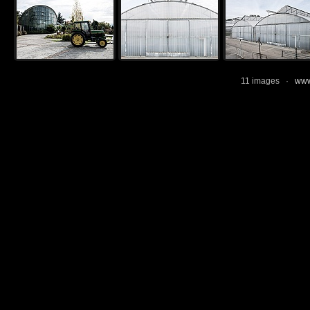
11 images ·
www