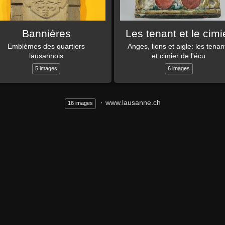
Bannières
Les tenant et le cimi
Emblèmes des quartiers
Anges, lions et aigle: les tenan
lausannois
et cimier de l'écu
5 images
6 images
www.lausanne.ch
16 images