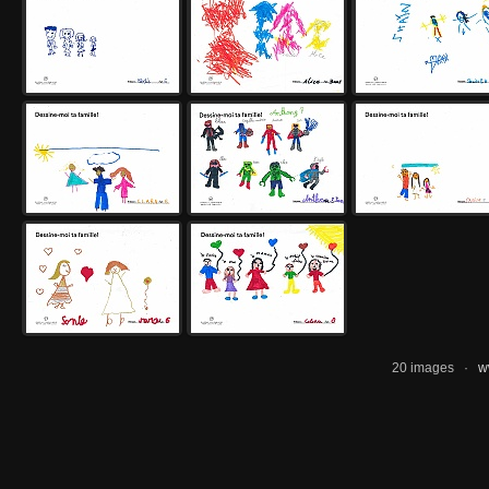
20 images ·
w