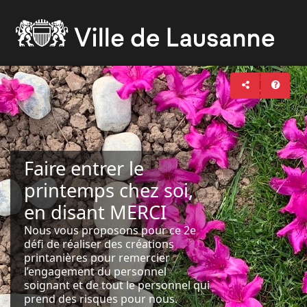
Faire entrer le
printemps chez soi,
en disant MERCI
Nous vous proposons pour ce 2e
défi de réaliser des créations
printanières pour remercier
l’engagement du personnel
soignant et de tout le personnel qui
prend des risques pour nous.