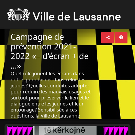
Campagne de
prévention 2021-
2022 «– d'écran + de
...»
Quel rôle jouent les écrans dans
notre quotidien et dans celui des
jeunes? Quelles conduites adopter
pour réduire les mauvais usages et
surtout pour préserver le lien et le
dialogue entre les jeunes et leur
entourage? Sensibilisée à ces
questions, la Ville de Lausanne
lance une nouvelle campagne «–
d'écran, + de ...» destinée
prioritairement aux jeunes et à leur