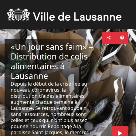
«Un jour sans faim» –
Distribution de colis
alimentaires à
Lausanne
Depuis le début de la crise liée au
nouveau coronavirus, la
distribution d’aides alimentaires
augmente chaque semaine à
Lausanne. Se retrouvant soudain
sans ressources, nombreux sont
celles et ceux qui n’ont plus assez
pour se nourrir. Reportage à la
paroisse Saint-Jacques, le mercredi