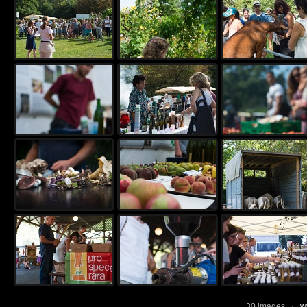
30 images ·
w