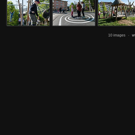
10 images ·
w