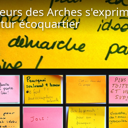
iteurs des Arches s'expri
utur écoquartier
Démarrer d