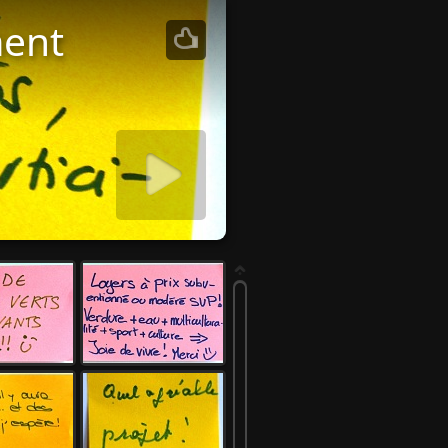
ment
iaporama