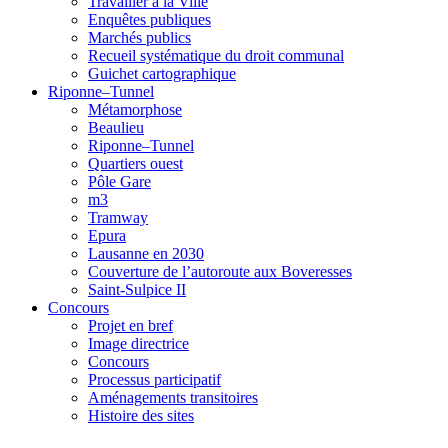
Travailler à la Ville
Enquêtes publiques
Marchés publics
Recueil systématique du droit communal
Guichet cartographique
Riponne–Tunnel
Métamorphose
Beaulieu
Riponne–Tunnel
Quartiers ouest
Pôle Gare
m3
Tramway
Epura
Lausanne en 2030
Couverture de l’autoroute aux Boveresses
Saint-Sulpice II
Concours
Projet en bref
Image directrice
Concours
Processus participatif
Aménagements transitoires
Histoire des sites