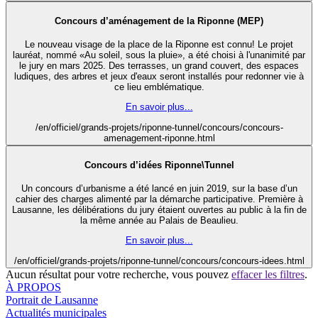
Concours d’aménagement de la Riponne (MEP)
Le nouveau visage de la place de la Riponne est connu! Le projet
lauréat, nommé «Au soleil, sous la pluie», a été choisi à l'unanimité par
le jury en mars 2025. Des terrasses, un grand couvert, des espaces
ludiques, des arbres et jeux d'eaux seront installés pour redonner vie à
ce lieu emblématique.
En savoir plus...
/en/officiel/grands-projets/riponne-tunnel/concours/concours-
amenagement-riponne.html
Concours d’idées Riponne\Tunnel
Un concours d’urbanisme a été lancé en juin 2019, sur la base d’un
cahier des charges alimenté par la démarche participative. Première à
Lausanne, les délibérations du jury étaient ouvertes au public à la fin de
la même année au Palais de Beaulieu.
En savoir plus...
/en/officiel/grands-projets/riponne-tunnel/concours/concours-idees.html
Aucun résultat pour votre recherche, vous pouvez
effacer les filtres
.
À PROPOS
Portrait de Lausanne
Actualités municipales