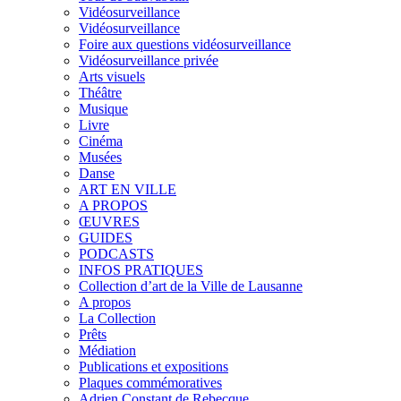
Vidéosurveillance
Vidéosurveillance
Foire aux questions vidéosurveillance
Vidéosurveillance privée
Arts visuels
Théâtre
Musique
Livre
Cinéma
Musées
Danse
ART EN VILLE
A PROPOS
ŒUVRES
GUIDES
PODCASTS
INFOS PRATIQUES
Collection d’art de la Ville de Lausanne
A propos
La Collection
Prêts
Médiation
Publications et expositions
Plaques commémoratives
Adrien Constant de Rebecque