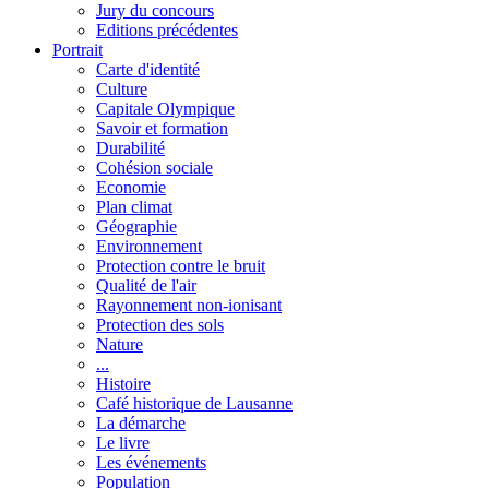
Jury du concours
Editions précédentes
Portrait
Carte d'identité
Culture
Capitale Olympique
Savoir et formation
Durabilité
Cohésion sociale
Economie
Plan climat
Géographie
Environnement
Protection contre le bruit
Qualité de l'air
Rayonnement non-ionisant
Protection des sols
Nature
...
Histoire
Café historique de Lausanne
La démarche
Le livre
Les événements
Population