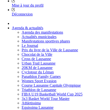
Mise à jour du profil
Déconnexion
Agenda & actualités
Agenda des manifestations
Actualités municipales
Manifestations sportives phares
Le Journal
Prix du livre de la Ville de Lausanne
Chocolat de la Ville
Cross de Lausanne
Urban Trail Lausanne
20KM de Lausanne
Cyclotour du Léman
Panathlon Family Games
Women Sport Evasion
Course Lausanne Capitale Olympique
Triathlon de Lausanne
FIBA U19 Basketball World Cup 2025
3x3 Basket World Tour Master
Athletissima
Equissima Lausanne