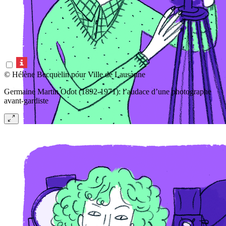
© Hélène Becquelin pour Ville de Lausanne
Germaine Martin Odot (1892-1971): l’audace d’une photographe
avant-gardiste