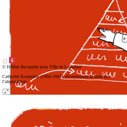
© Hélène Becquelin pour Ville de Lausanne
Catherine Kousmine (1904-1992): révolutionner la santé par
l’alimentation