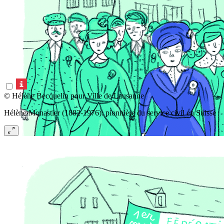
© Hélène Becquelin pour Ville de Lausanne
Hélène Monastier (1882-1976): pionnière du service civil en Suisse