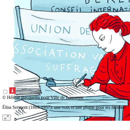
© Hélène Becquelin pour Ville de Lausanne
Élisa Serment (1865-1957): une voix et une plume pour les femmes