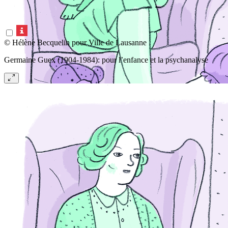
© Hélène Becquelin pour Ville de Lausanne
Germaine Guex (1904-1984): pour l’enfance et la psychanalyse