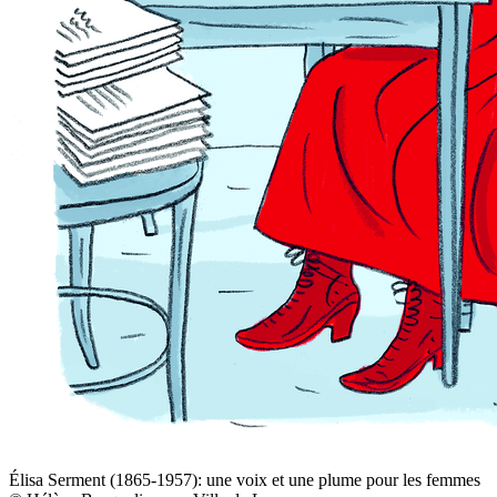
Élisa Serment (1865-1957): une voix et une plume pour les femmes