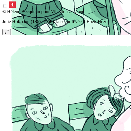
© Hélène Becquelin pour Ville de Lausanne
Julie Hofmann (1867-1960): la soeur rêvée d’Eben-Hézer